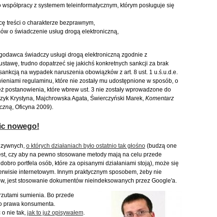
współpracy z systemem teleinformatycznym, którym posługuje się
cę treści o charakterze bezprawnym,
ów o świadczenie usług drogą elektroniczną,
ugodawca świadczy usługi drogą elektroniczną zgodnie z
tawę, trudno dopatrzeć się jakichś konkretnych sankcji za brak
sankcją na wypadek naruszenia obowiązków z art. 8 ust. 1 u.ś.u.d.e.
wieniami regulaminu, które nie zostały mu udostępnione w sposób, o
eż postanowienia, które wbrew ust. 3 nie zostały wprowadzone do
zyk Krystyna, Majchrowska Agata, Świerczyński Marek,
Komentarz
iczną
, Oficyna 2009).
ic nowego!
uzywnych,
o których działaniach było ostatnio tak głośno
(budzą one
jest, czy aby na pewno stosowane metody mają na celu przede
obro portfela osób, które za opisanymi działaniami stoją), może się
erwisie internetowym. Innym praktycznym sposobem, żeby nie
, jest stosowanie dokumentów nieindeksowanych przez Google'a.
rzutami sumienia. Bo przede
 o prawa konsumenta.
o nie tak,
jak to już opisywałem
.