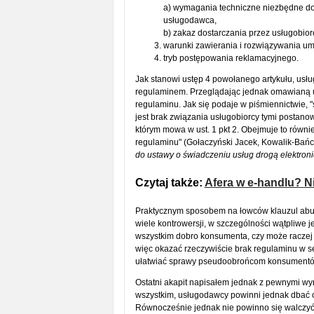
a) wymagania techniczne niezbędne do 
usługodawca,
b) zakaz dostarczania przez usługobior
warunki zawierania i rozwiązywania um
tryb postępowania reklamacyjnego.
Jak stanowi ustęp 4 powołanego artykułu, usł
regulaminem. Przeglądając jednak omawianą us
regulaminu. Jak się podaje w piśmiennictwie, "
jest brak związania usługobiorcy tymi postano
którym mowa w ust. 1 pkt 2. Obejmuje to równi
regulaminu" (Gołaczyński Jacek, Kowalik-Bańc
do ustawy o świadczeniu usług drogą elektron
Czytaj także:
Afera w e-handlu? N
Praktycznym sposobem na łowców klauzul ab
wiele kontrowersji, w szczególności wątpliwe 
wszystkim dobro konsumenta, czy może raczej d
więc okazać rzeczywiście brak regulaminu w s
ułatwiać sprawy pseudoobrońcom konsumentów
Ostatni akapit napisałem jednak z pewnymi wy
wszystkim, usługodawcy powinni jednak dbać
Równocześnie jednak nie powinno się walczyć 