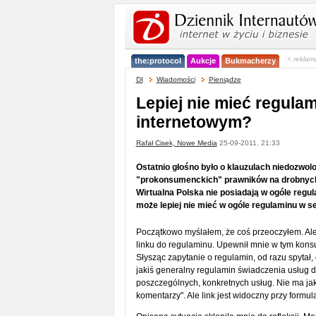
< reklam
the:protocol
Aukcje
Bukmacherzy
DI
Wiadomości
Pieniądze
Lepiej nie mieć regula
internetowym?
Rafał Cisek, Nowe Media
25-09-2011, 21:33
Ostatnio głośno było o klauzulach niedozwo
"prokonsumenckich" prawników na drobnych
Wirtualna Polska nie posiadają w ogóle regu
może lepiej nie mieć w ogóle regulaminu w s
Początkowo myślałem, że coś przeoczyłem. Ale n
linku do regulaminu. Upewnił mnie w tym konsu
Słysząc zapytanie o regulamin, od razu spytał,
jakiś generalny regulamin świadczenia usług d
poszczególnych, konkretnych usług. Nie ma jak
komentarzy". Ale link jest widoczny przy formu