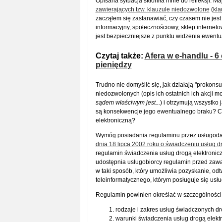
Opisana sytuacja skłoniła mnie do refleksji.
zawierających tzw. klauzule niedozwolone
(
kl
zacząłem się zastanawiać, czy czasem nie jest
informacyjny, społecznościowy, sklep internet
jest bezpieczniejsze z punktu widzenia ewent
Czytaj także:
Afera w e-handlu - 6
pieniędzy
Trudno nie domyślić się, jak działają "prokon
niedozwolonych (opis ich ostatnich ich akcji 
sądem właściwym jest...
) i otrzymują wszystko
są konsekwencje jego ewentualnego braku? Cz
elektroniczną?
Wymóg posiadania regulaminu przez usługoda
dnia 18 lipca 2002 roku o świadczeniu usług d
regulamin świadczenia usług drogą elektronic
udostępnia usługobiorcy regulamin przed zawar
w taki sposób, który umożliwia pozyskanie, od
teleinformatycznego, którym posługuje się usłu
Regulamin powinien określać w szczególności
rodzaje i zakres usług świadczonych dr
warunki świadczenia usług drogą elektr