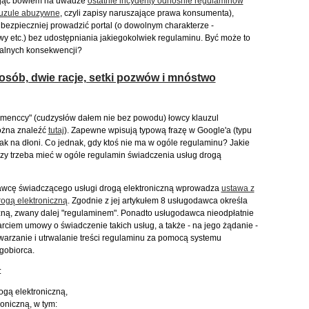
 Mając bowiem na uwadze
ostatnie incydenty odnośnie regulaminów
auzule abuzywne
, czyli zapisy naruszające prawa konsumenta),
 bezpieczniej prowadzić portal (o dowolnym charakterze -
owy etc.) bez udostępniania jakiegokolwiek regulaminu. Być może to
ualnych konsekwencji?
 osób, dwie racje, setki pozwów i mnóstwo
sumenccy" (cudzysłów dałem nie bez powodu) łowcy klauzul
można znaleźć
tutaj
). Zapewne wpisują typową frazę w Google'a (typu
 jak na dłoni. Co jednak, gdy ktoś nie ma w ogóle regulaminu? Jakie
y trzeba mieć w ogóle regulamin świadczenia usług drogą
wcę świadczącego usługi drogą elektroniczną wprowadza
ustawa z
rogą elektroniczną
. Zgodnie z jej artykułem 8 usługodawca określa
zną, zwany dalej "regulaminem". Ponadto usługodawca nieodpłatnie
ciem umowy o świadczenie takich usług, a także - na jego żądanie -
twarzanie i utrwalanie treści regulaminu za pomocą systemu
gobiorca.
:
ogą elektroniczną,
oniczną, w tym: