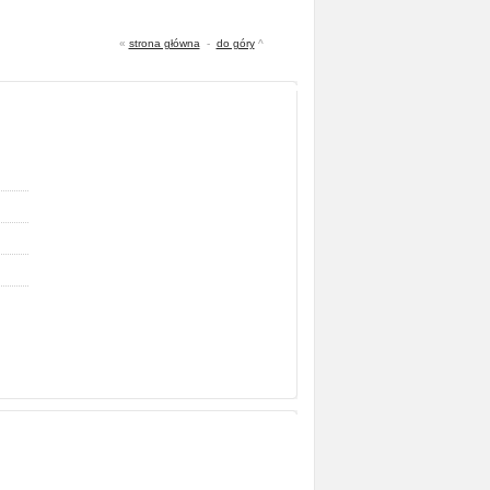
«
strona główna
-
do góry
^