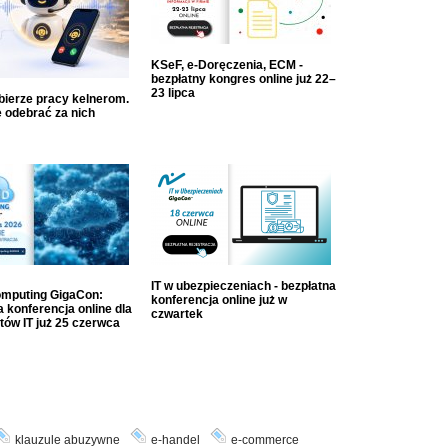
KSeF, e-Doręczenia, ECM -
bezpłatny kongres online już 22–
23 lipca
dbierze pracy kelnerom.
 odebrać za nich
IT w ubezpieczeniach - bezpłatna
mputing GigaCon:
konferencja online już w
 konferencja online dla
czwartek
tów IT już 25 czerwca
klauzule abuzywne
e-handel
e-commerce