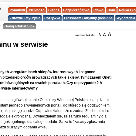
Poradniki
Pieniądze
Biznes
Bezpieczeństwo
Prawo
Dom
Nauka i T
Zdrowie i styl życia
Rozrywka
Pressroom i artykuły gościnne
Wydarzenia 
a
Dodaj artykuł / link
A
A
A
rozmiar tekstu:
minu w serwisie
lonych w regulaminach sklepów internetowych i nagonce
 przedsiębiorców prowadzących takie sklepy. Tymczasem Onet i
laminów ogólnych na swoich portalach. Czy to przypadek? A
erwisie internetowym?
ie, na głównej stronie Onetu czy Wirtualnej Polski nie znajdziecie
ltant jednego z wymienionych portali, do którego się dodzwoniłem.
 o jaką usługę chodzi. Odpowiedziałem, że o żadną. Że chodzi mi o
rogą elektroniczną. Dowiedziałem się, że są tylko regulaminy dla
iegoś ogólnego dla całego portalu. Są za to "zasady zgłaszania
larzu służącym dodaniu wpisu.