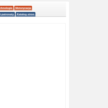
echnologie
Motoryzacja
i patronaty
Katalog stron