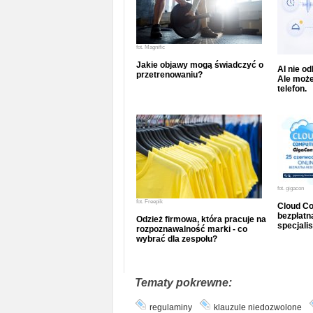
fot.
Magnific
Jakie objawy mogą świadczyć o
AI nie o
przetrenowaniu?
Ale może
telefon.
fot.
gigacon
fot.
Freepik
Cloud Co
bezpłatna
Odzież firmowa, która pracuje na
specjalis
rozpoznawalność marki - co
wybrać dla zespołu?
Tematy pokrewne:
regulaminy
klauzule niedozwolone