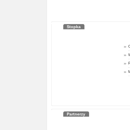
Stopka
O
P
M
Partnerzy