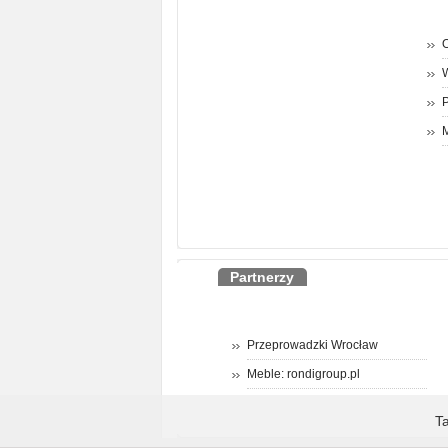
O
P
M
Partnerzy
Przeprowadzki Wrocław
Meble: rondigroup.pl
T