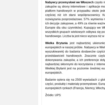
Nabywcy przemysłowi
we Włoszech
często n
zakupów są strony internetowe i aplikacje m
platform handlowych w przypadku około jedn
częściej niż ich starsi współpracownicy
rozwiązania posprzedażowe. 57% wymienia ro
ich decyzje zakupowe, a 49% za równie ważn
Europie dla obu czynników). Kupujący we 
wszystkich grupach wiekowych odbywa się popr
handlowego. Liczba ta jest nieco wyższa niż 
Wielka Brytania
jest najbardziej ukierun
europejskich w naszej próbie. Nabywcy w Wielki
wyszukiwarek) do badania dostawców częściej
przedstawicieli handlowych. Znacznie częś
dokonywania zakupów, a ich preferencje dot
najbardziej skłonnymi do korzystania z inter
Wielkiej Brytanii jest na poziomie średniej 
europejskich.
Badanie opiera się na 2500 wywiadach z glob
części, produkty i materiały przemysłowe. Eu
europejskich rynkach (Francja, Niemcy, Włochy
Źródło: UPS