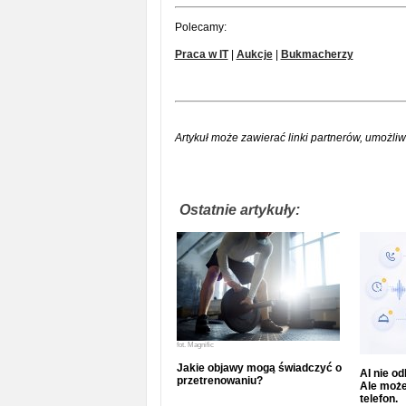
Polecamy:
Praca w IT
|
Aukcje
|
Bukmacherzy
Artykuł może zawierać linki partnerów, umożliw
Ostatnie artykuły:
fot.
Magnific
Jakie objawy mogą świadczyć o
AI nie o
przetrenowaniu?
Ale może
telefon.