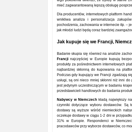
tego pokolenia twierdzi, że byliby w stanie z
mieć zagwarantowaną lepszą obsługę posp
Dla producentów, internetowych platform handlo
wnikliwa analiza i personalizacja zakup
pochodzenia, zachowania w internecie itp. – je
jak młodzi ludzi będą coraz bardziej zaang
Jak kupuje się we Francji, Niemcz
Badanie skupia się również na analizie zac
Francji
najczęściej w Europie kupują bezpo
produkty za pośrednictwem internetowych plat
najbardziej skłonną do kupowania na platfo
Podczas gdy kupujący we Francji zgadzają się
usługi, są oni nieco mniej skłonni niż inni d
jest jedynym uczestniczącym w badaniu kraje
przedstawicieli handlowych do badania produk
Nabywcy w Niemczech
kładą największy na
czynniki dotyczące wyboru dostawców. Są t
dostawy są wyższe wśród niemieckich nab
oczekuje dostawy w ciągu 1-2 dni w przypad
31% w Europie. Respondenci w Niemczech 
pracodawców przy wyborze dostawców, co mog