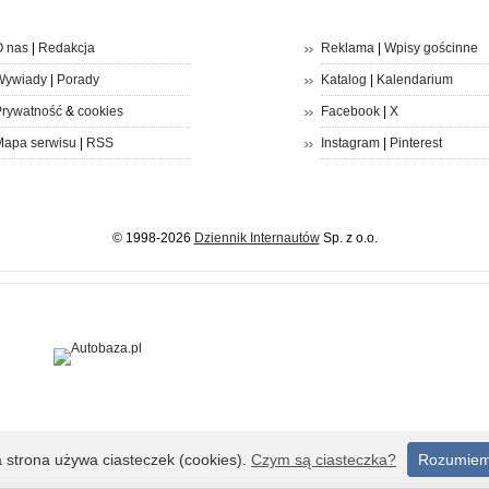
 nas
|
Redakcja
Reklama
|
Wpisy gościnne
Wywiady
|
Porady
Katalog
|
Kalendarium
rywatność
&
cookies
Facebook
|
X
apa serwisu
|
RSS
Instagram
|
Pinterest
© 1998-2026
Dziennik Internautów
Sp. z o.o.
a strona używa ciasteczek (cookies).
Czym są ciasteczka?
Rozumie