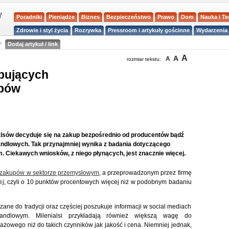
Poradniki
Pieniądze
Biznes
Bezpieczeństwo
Prawo
Dom
Nauka i T
Zdrowie i styl życia
Rozrywka
Pressroom i artykuły gościnne
Wydarzenia 
a
Dodaj artykuł / link
A
A
A
rozmiar tekstu:
pujących
upów
ialsów decyduje się na zakup bezpośrednio od producentów bądź
ndlowych. Tak przynajmniej wynika z badania dotyczącego
Ciekawych wniosków, z niego płynących, jest znacznie więcej.
 zakupów w sektorze przemysłowym
, a przeprowadzonym przez firmę
ej, czyli o 10 punktów procentowych więcej niż w podobnym badaniu
ane do tradycji oraz częściej poszukuje informacji w social mediach
handlowym. Milenialsi przykładają również większą wagę do
owego niż do takich czynników jak jakość i cena. Niemniej jednak,