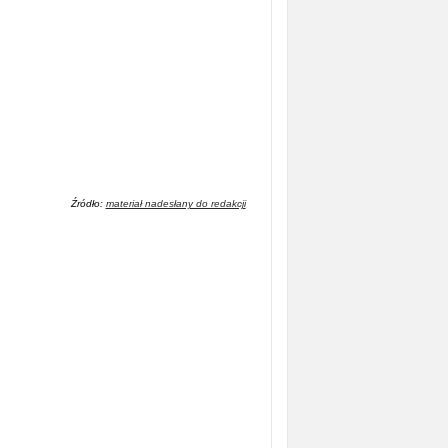
Źródło:
materiał nadesłany do redakcji