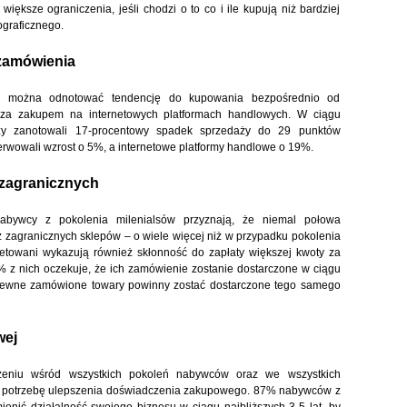
ększe ograniczenia, jeśli chodzi o to co i ile kupują niż bardziej
graficznego.
 zamówienia
w można odnotować tendencję do kupowania bezpośrednio od
i za zakupem na internetowych platformach handlowych. W ciągu
orzy zanotowali 17-procentowy spadek sprzedaży do 29 punktów
rwowali wzrost o 5%, a internetowe platformy handlowe o 19%.
zagranicznych
abywcy z pokolenia milenialsów przyznają, że niemal połowa
 zagranicznych sklepów – o wiele więcej niż w przypadku pokolenia
etowani wykazują również skłonność do zapłaty większej kwoty za
 z nich oczekuje, że ich zamówienie zostanie dostarczone w ciągu
pewne zamówione towary powinny zostać dostarczone tego samego
wej
zeniu wśród wszystkich pokoleń nabywców oraz we wszystkich
 na potrzebę ulepszenia doświadczenia zakupowego. 87% nabywców z