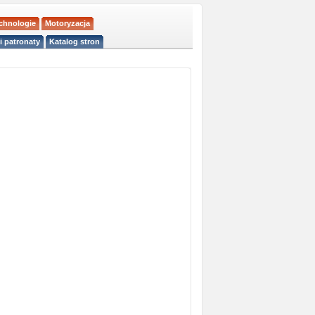
echnologie
Motoryzacja
i patronaty
Katalog stron