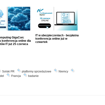
IT w ubezpieczeniach - bezpłatna
mputing GigaCon:
konferencja online już w
 konferencja online dla
czwartek
tów IT już 25 czerwca
Solski PR
platformy sprzedażowe
Niemcy
del
Francja
badanie