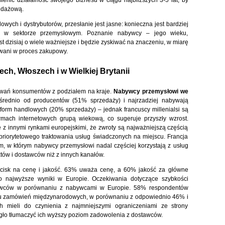
mienić działalność swojego biznesu w ciągu najbliższych 3-5 lat, by
rzedażową.
wych i dystrybutorów, przesłanie jest jasne: konieczna jest bardziej
ów w sektorze przemysłowym. Poznanie nabywcy – jego wieku,
st dzisiaj o wiele ważniejsze i będzie zyskiwać na znaczeniu, w miarę
ażowani w proces zakupowy.
ech, Włoszech i w Wielkiej Brytanii
howań konsumentów z podziałem na kraje.
Nabywcy przemysłowi we
średnio od producentów (51% sprzedaży) i najrzadziej nabywają
form handlowych (20% sprzedaży) – jednak francuscy millenialsi są
rmach internetowych grupą wiekową, co sugeruje przyszły wzrost.
 z innymi rynkami europejskimi, że zwroty są najważniejszą częścią
o priorytetowego traktowania usług świadczonych na miejscu. Francja
m, w którym nabywcy przemysłowi nadal częściej korzystają z usług
tów i dostawców niż z innych kanałów.
cisk na cenę i jakość. 63% uważa cenę, a 60% jakość za główne
o najwyższe wyniki w Europie. Oczekiwania dotyczące szybkości
ywców w porównaniu z nabywcami w Europie. 58% respondentów
ku zamówień międzynarodowych, w porównaniu z odpowiednio 46% i
mieli do czynienia z najmniejszymi ograniczeniami ze strony
ło tłumaczyć ich wyższy poziom zadowolenia z dostawców.