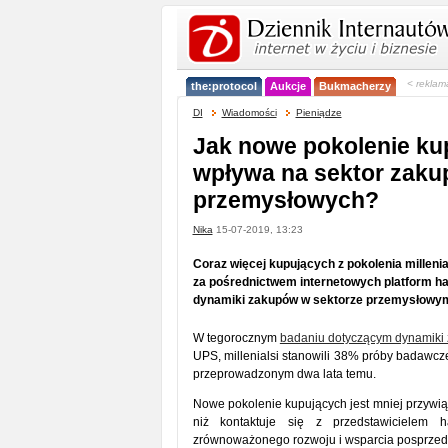
< reklam
the:protocol
Aukcje
Bukmacherzy
DI
Wiadomości
Pieniądze
Jak nowe pokolenie ku
wpływa na sektor zak
przemysłowych?
Nika
15-07-2019, 13:23
Coraz więcej kupujących z pokolenia millen
za pośrednictwem internetowych platform ha
dynamiki zakupów w sektorze przemysłowym. 
W tegorocznym
badaniu dotyczącym dynamiki
UPS, millenialsi stanowili 38% próby badawcz
przeprowadzonym dwa lata temu.
Nowe pokolenie kupujących jest mniej przywiąz
niż kontaktuje się z przedstawicielem 
zrównoważonego rozwoju i wsparcia posprzedaż