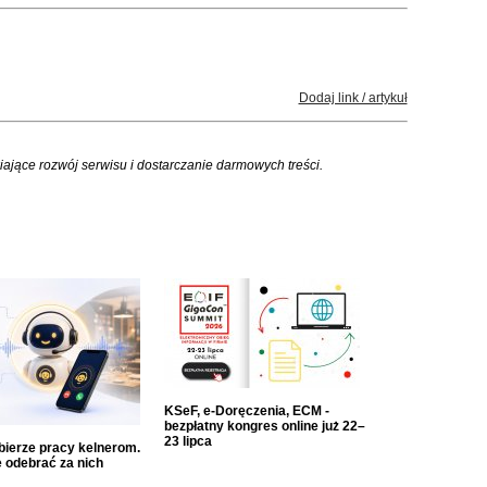
Dodaj link / artykuł
iające rozwój serwisu i dostarczanie darmowych treści.
KSeF, e-Doręczenia, ECM -
bezpłatny kongres online już 22–
23 lipca
dbierze pracy kelnerom.
 odebrać za nich