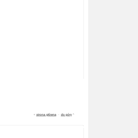
«
strona główna
-
do góry
^