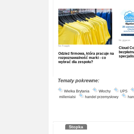
fot.
gigacon
fot.
Freepik
Cloud Co
bezpłatna
Odzież firmowa, która pracuje na
specjalis
rozpoznawalność marki - co
wybrać dla zespołu?
Tematy pokrewne:
Wielka Brytania
Włochy
UPS
millenialsi
handel przemysłowy
han
Stopka