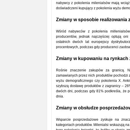
nabywcy z pokolenia milenialsów mają wciąż wi
doświadczeni kupujący z pokolenia wyżu demo
Zmiany w sposobie realizowania
Wśród nabywców z pokolenia millenialsó
producentów, jednak najczęściej optują on
ostatnich dwóch lat europejscy dystrybut
procentowych, podczas gdy producenci zaobse
Zmiany w kupowaniu na rynkach 
Rośnie znaczenie zakupów za granicą. N
zamawianych przez nich produktów pochodzi z
wyżu demograficznego czy pokolenia X. Anki
szybszą dostawę produktów z zagranicy – 26%
dwóch dni, podczas gdy 81% podkreśla, że 
dnia.
Zmiany w obsłudze posprzedażo
Wsparcie posprzedażowe zyskuje na znac
kategoriach produktów. Milenialsi wskazują