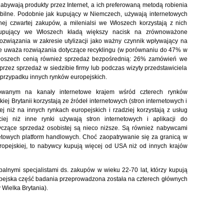
abywają produkty przez Internet, a ich preferowaną metodą robienia
obilne. Podobnie jak kupujący w Niemczech, używają internetowych
ej czwartej zakupów, a milenialsi we Włoszech korzystają z nich
. Kupujący we Włoszech kładą większy nacisk na zrównoważone
związania w zakresie utylizacji jako ważny czynnik wpływający na
e uważa rozwiązania dotyczące recyklingu (w porównaniu do 47% w
Włoszech cenią również sprzedaż bezpośrednią: 26% zamówień we
zez sprzedaż w siedzibie firmy lub podczas wizyty przedstawiciela
w przypadku innych rynków europejskich.
kowanym na kanały internetowe krajem wśród czterech rynków
ej Brytanii korzystają ze źródeł internetowych (stron internetowych i
 niż na innych rynkach europejskich i rzadziej korzystają z usług
ciej niż inne rynki używają stron internetowych i aplikacji do
yczące sprzedaż osobistej są nieco niższe. Są również nabywcami
netowych platform handlowych. Choć zaopatrywanie się za granicą w
europejskiej, to nabywcy kupują więcej od USA niż od innych krajów
alnymi specjalistami ds. zakupów w wieku 22-70 lat, którzy kupują
ropejska część badania przeprowadzona została na czterech głównych
 Wielka Brytania).