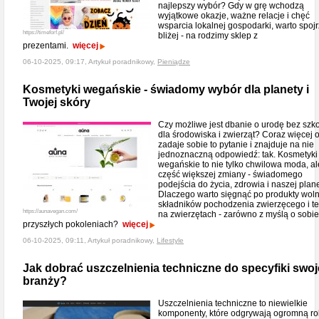
najlepszy wybór? Gdy w grę wchodzą
wyjątkowe okazje, ważne relacje i chęć
wsparcia lokalnej gospodarki, warto spoj
https://timeforf.pl/
bliżej - na rodzimy sklep z
prezentami.
więcej
06-10-2025, 09:17, Artykuł poradnikowy,
Pieniądze
Kosmetyki wegańskie - świadomy wybór dla planety i
Twojej skóry
Czy możliwe jest dbanie o urodę bez szk
dla środowiska i zwierząt? Coraz więcej 
zadaje sobie to pytanie i znajduje na nie
jednoznaczną odpowiedź: tak. Kosmetyki
wegańskie to nie tylko chwilowa moda, al
część większej zmiany - świadomego
podejścia do życia, zdrowia i naszej plane
Dlaczego warto sięgnąć po produkty wol
składników pochodzenia zwierzęcego i t
https://aunavegan.com/
na zwierzętach - zarówno z myślą o sobie,
przyszłych pokoleniach?
więcej
06-10-2025, 09:11, Artykuł poradnikowy,
Lifestyle
Jak dobrać uszczelnienia techniczne do specyfiki swoj
branży?
Uszczelnienia techniczne to niewielkie
komponenty, które odgrywają ogromną ro