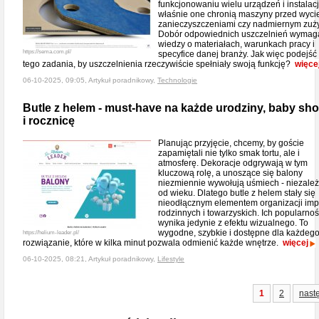
funkcjonowaniu wielu urządzeń i instalacj
właśnie one chronią maszyny przed wyci
zanieczyszczeniami czy nadmiernym zuż
Dobór odpowiednich uszczelnień wymag
wiedzy o materiałach, warunkach pracy i
https://sema.com.pl/
specyfice danej branży. Jak więc podejść
tego zadania, by uszczelnienia rzeczywiście spełniały swoją funkcję?
więce
06-10-2025, 09:05, Artykuł poradnikowy,
Technologie
Butle z helem - must-have na każde urodziny, baby sh
i rocznicę
Planując przyjęcie, chcemy, by goście
zapamiętali nie tylko smak tortu, ale i
atmosferę. Dekoracje odgrywają w tym
kluczową rolę, a unoszące się balony
niezmiennie wywołują uśmiech - niezależ
od wieku. Dlatego butle z helem stały się
nieodłącznym elementem organizacji imp
rodzinnych i towarzyskich. Ich popularnoś
wynika jedynie z efektu wizualnego. To
wygodne, szybkie i dostępne dla każdeg
https://helium-leader.pl/
rozwiązanie, które w kilka minut pozwala odmienić każde wnętrze.
więcej
06-10-2025, 08:21, Artykuł poradnikowy,
Lifestyle
1
2
nast