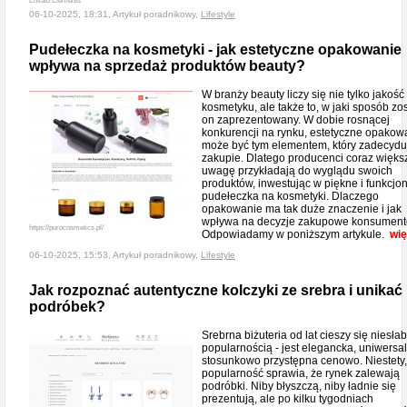
Envato Elements
06-10-2025, 18:31, Artykuł poradnikowy,
Lifestyle
Pudełeczka na kosmetyki - jak estetyczne opakowanie
wpływa na sprzedaż produktów beauty?
W branży beauty liczy się nie tylko jakość
kosmetyku, ale także to, w jaki sposób zo
on zaprezentowany. W dobie rosnącej
konkurencji na rynku, estetyczne opakow
może być tym elementem, który zadecydu
zakupie. Dlatego producenci coraz więks
uwagę przykładają do wyglądu swoich
produktów, inwestując w piękne i funkcjo
pudełeczka na kosmetyki. Dlaczego
opakowanie ma tak duże znaczenie i jak
wpływa na decyzje zakupowe konsumen
https://purocosmetics.pl/
Odpowiadamy w poniższym artykule.
wię
06-10-2025, 15:53, Artykuł poradnikowy,
Lifestyle
Jak rozpoznać autentyczne kolczyki ze srebra i unikać
podróbek?
Srebrna biżuteria od lat cieszy się niesł
popularnością - jest elegancka, uniwersal
stosunkowo przystępna cenowo. Niestety, 
popularność sprawia, że rynek zalewają
podróbki. Niby błyszczą, niby ładnie się
prezentują, ale po kilku tygodniach