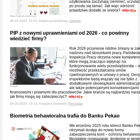
użytkowania zaczynają ciemnieć, uczulać
po prostu się łamać. Jak więc odróżnić
prawdziwe dodatki ze srebra?
więcej
https://zaklad-zlotniczy.pl
06-10-2025, 15:51, Artykuł poradnikowy,
Lifestyle
PIP z nowymi uprawnieniami od 2026 - co powinny
wiedzieć firmy?
Rok 2026 przyniesie istotne zmiany w zak
nadzoru nad stosunkami pracy. Państwo
Inspekcja Pracy otrzyma nowe kompetenc
które mogą znacząco wpłynąć na
funkcjonowanie wielu przedsiębiorstw – 
możliwość przekształcania umów
cywilnoprawnych w umowy o pracę. Decy
inspektorów będą wiązały się nie tylko z
dodatkowymi obowiązkami administracyj
Freepik
ale także potencjalnymi konsekwencjami
finansowymi i prawnymi dla pracodawców. Jakie branże są najbardziej nara
jak firmy mogą się zabezpieczyć?
więcej
06-10-2025, 15:14, Krzysztof Gontarek,
Pieniądze
Biometria behawioralna trafia do Banku Pekao
We wrześniu 2025 roku klienci Banku Pe
otrzymali dostęp do nowej formy
zabezpieczenia kont – ochrony behawiora
Bezpłatne rozwiązanie, dostępne w serwi