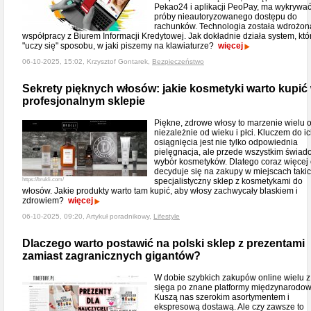
Pekao24 i aplikacji PeoPay, ma wykrywa
próby nieautoryzowanego dostępu do
rachunków. Technologia została wdrożo
współpracy z Biurem Informacji Kredytowej. Jak dokładnie działa system, któ
"uczy się" sposobu, w jaki piszemy na klawiaturze?
więcej
06-10-2025, 15:02, Krzysztof Gontarek,
Bezpieczeństwo
Sekrety pięknych włosów: jakie kosmetyki warto kupić
profesjonalnym sklepie
Piękne, zdrowe włosy to marzenie wielu 
niezależnie od wieku i płci. Kluczem do i
osiągnięcia jest nie tylko odpowiednia
pielęgnacja, ale przede wszystkim świa
wybór kosmetyków. Dlatego coraz więcej
decyduje się na zakupy w miejscach takic
https://brukli.com/
specjalistyczny sklep z kosmetykami do
włosów. Jakie produkty warto tam kupić, aby włosy zachwycały blaskiem i
zdrowiem?
więcej
06-10-2025, 09:20, Artykuł poradnikowy,
Lifestyle
Dlaczego warto postawić na polski sklep z prezentami
zamiast zagranicznych gigantów?
W dobie szybkich zakupów online wielu z
sięga po znane platformy międzynarodow
Kuszą nas szerokim asortymentem i
ekspresową dostawą. Ale czy zawsze to