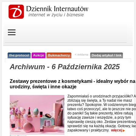
< reklama
the:protocol
Aukcje
Bukmacherzy
Dodaj artykuł / link
Archiwum - 6 Października 2025
Zestawy prezentowe z kosmetykami - idealny wybór na
urodziny, święta i inne okazje
Zapomniałaś o urodzinach przyjaciółki? 
zbliżają się święta, a Ty nadal nie masz
prezentu? Spokojnie. W codziennym bie
łatwo coś przeoczyć, ale to jeszcze nie 
do paniki! Są takie prezenty, które ratują
sytuację zawsze i wszędzie, a przy tym
naprawdę cieszą oko. Zestaw prezentow
sprawdzi się na każdą okazję. Gotowy, ła
zapakowany i praktyczny.
więcej