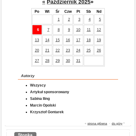
«
Październik 2025
»
Po
Wt
Śr
Czw
Pt
Sb
Nd
1
2
3
4
5
6
7
8
9
10
11
12
13
14
15
16
17
18
19
20
21
22
23
24
25
26
27
28
29
30
31
Autorzy
Wszyscy
Artykuł sponsorowany
Sabina Iling
Marcin Opolski
Krzysztof Gontarek
«
strona główna
-
do góry
^
Stopka