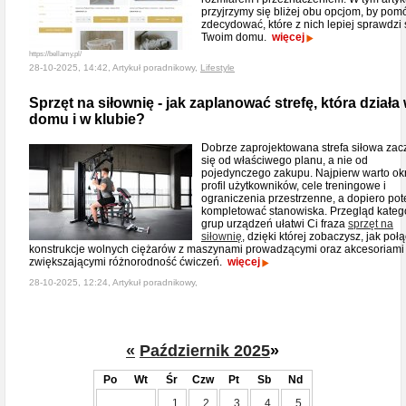
przyjrzymy się bliżej obu opcjom, by pom
zdecydować, które z nich lepiej sprawdzi 
Twoim domu.
więcej
https://bellamy.pl/
28-10-2025, 14:42, Artykuł poradnikowy,
Lifestyle
Sprzęt na siłownię - jak zaplanować strefę, która działa
domu i w klubie?
Dobrze zaprojektowana strefa siłowa zac
się od właściwego planu, a nie od
pojedynczego zakupu. Najpierw warto okr
profil użytkowników, cele treningowe i
ograniczenia przestrzenne, a dopiero po
kompletować stanowiska. Przegląd kategor
grup urządzeń ułatwi Ci fraza
sprzęt na
siłownię
, dzięki której zobaczysz, jak poł
konstrukcje wolnych ciężarów z maszynami prowadzącymi oraz akcesoriami
zwiększającymi różnorodność ćwiczeń.
więcej
28-10-2025, 12:24, Artykuł poradnikowy,
«
Październik 2025
»
Po
Wt
Śr
Czw
Pt
Sb
Nd
1
2
3
4
5