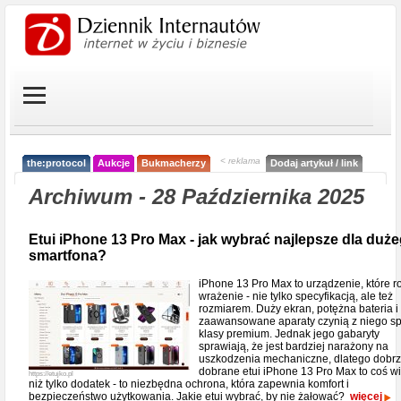
< reklama
the:protocol
Aukcje
Bukmacherzy
Dodaj artykuł / link
Archiwum - 28 Października 2025
Etui iPhone 13 Pro Max - jak wybrać najlepsze dla duż
smartfona?
iPhone 13 Pro Max to urządzenie, które r
wrażenie - nie tylko specyfikacją, ale też
rozmiarem. Duży ekran, potężna bateria i
zaawansowane aparaty czynią z niego sp
klasy premium. Jednak jego gabaryty
sprawiają, że jest bardziej narażony na
uszkodzenia mechaniczne, dlatego dobr
dobrane etui iPhone 13 Pro Max to coś w
https://etujko.pl
niż tylko dodatek - to niezbędna ochrona, która zapewnia komfort i
bezpieczeństwo użytkowania. Jakie etui wybrać, by nie żałować?
więcej