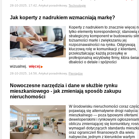
28-10-2025, 17:42, Artykuł poradnikowy,
Technologie
Jak koperty z nadrukiem wzmacniają markę?
Koperty z nadrukiem to znacznie więcej n
tylko elementy korespondencji; stanowią
strategiczny komponent w budowaniu siln
tożsamości marki i zwiększaniu jej
rozpoznawalności na rynku. Odgrywają
kluczową rolę w komunikacji z klientami,
przekształcając każdą przesyłkę w
profesjonalną wizytówkę firmy, która świa
Adobe Stock
dbałości o detale i spójności
wizualnej.
więcej
28-10-2025, 14:56, Artykuł poradnikowy,
Pieniądze
Nowoczesne narzędzia i dane w służbie rynku
mieszkaniowego - jak zmieniają sposób zakupu
nieruchomości
W środowisku nieruchomości coraz częśc
pojawiają się alternatywne drogi nabycia 
mieszkalnego — poza typowymi ofertami
deweloperskimi i rynkowymi ogłoszeniam
obliczu zmieniającej się koniunktury, ros
wymagań dotyczących standardu mieszk
oraz ograniczeń finansowych dla wielu
nabywców, jednym z kierunków wartym