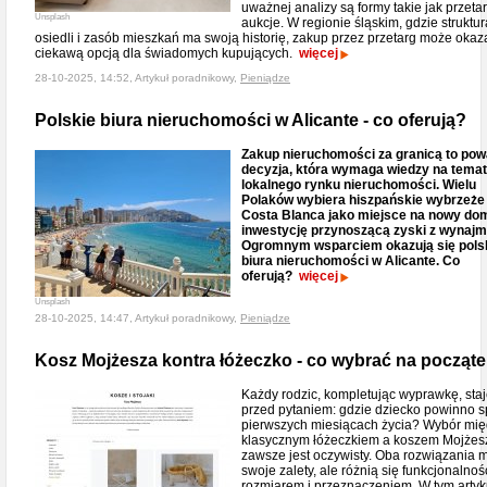
uważnej analizy są formy takie jak przetar
Unsplash
aukcje. W regionie śląskim, gdzie struktur
osiedli i zasób mieszkań ma swoją historię, zakup przez przetarg może okaz
ciekawą opcją dla świadomych kupujących.
więcej
28-10-2025, 14:52, Artykuł poradnikowy,
Pieniądze
Polskie biura nieruchomości w Alicante - co oferują?
Zakup nieruchomości za granicą to po
decyzja, która wymaga wiedzy na temat
lokalnego rynku nieruchomości. Wielu
Polaków wybiera hiszpańskie wybrzeże
Costa Blanca jako miejsce na nowy dom
inwestycję przynoszącą zyski z wynajm
Ogromnym wsparciem okazują się pols
biura nieruchomości w Alicante. Co
oferują?
więcej
Unsplash
28-10-2025, 14:47, Artykuł poradnikowy,
Pieniądze
Kosz Mojżesza kontra łóżeczko - co wybrać na począt
Każdy rodzic, kompletując wyprawkę, sta
przed pytaniem: gdzie dziecko powinno 
pierwszych miesiącach życia? Wybór mi
klasycznym łóżeczkiem a koszem Mojżes
zawsze jest oczywisty. Oba rozwiązania 
swoje zalety, ale różnią się funkcjonalnoś
rozmiarem i przeznaczeniem. W tym artyk