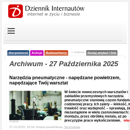
< reklama
the:protocol
Aukcje
Bukmacherzy
Dodaj artykuł / link
Archiwum - 27 Października 2025
Narzędzia pneumatyczne - napędzane powietrzem,
napędzające Twój warsztat
W świecie nowoczesnych warsztatów i
zakładów przemysłowych narzędzia
pneumatyczne stanowią często fundam
codziennej pracy. Ich zalety – lekkość, 
trwałość oraz wydajność – sprawiają, ż
niezastąpione w wielu zastosowaniach:
montażu, przez obróbkę metalu, aż po
precyzyjne prace wykończeniowe.
wię
Unsplash
27-10-2025, 18:04, Artykuł poradnikowy,
Technologie