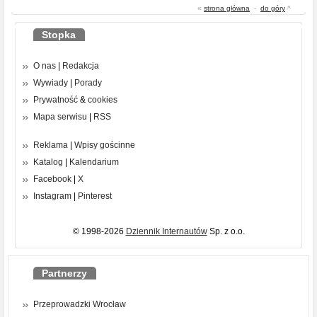
«
strona główna
-
do góry
^
Stopka
O nas
|
Redakcja
Wywiady
|
Porady
Prywatność
&
cookies
Mapa serwisu
|
RSS
Reklama
|
Wpisy gościnne
Katalog
|
Kalendarium
Facebook
|
X
Instagram
|
Pinterest
© 1998-2026
Dziennik Internautów
Sp. z o.o.
Partnerzy
Przeprowadzki Wrocław