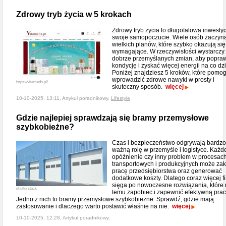
Zdrowy tryb życia w 5 krokach
Zdrowy tryb życia to długofalowa inwesty
swoje samopoczucie. Wiele osób zaczyn
wielkich planów, które szybko okazują się
wymagające. W rzeczywistości wystarczy 
dobrze przemyślanych zmian, aby popra
kondycję i zyskać więcej energii na co dz
Poniżej znajdziesz 5 kroków, które pomo
wprowadzić zdrowe nawyki w prosty i
https://vitameds.pl/
skuteczny sposób.
więcej
10-10-2025, 13:11, Artykuł poradnikowy,
Lifestyle
Gdzie najlepiej sprawdzają się bramy przemysłowe
szybkobieżne?
Czas i bezpieczeństwo odgrywają bardzo
ważną rolę w przemyśle i logistyce. Każd
opóźnienie czy inny problem w procesac
transportowych i produkcyjnych może za
pracę przedsiębiorstwa oraz generować
dodatkowe koszty. Dlatego coraz więcej f
sięga po nowoczesne rozwiązania, które
shutterstock
temu zapobiec i zapewnić efektywną prac
Jedno z nich to bramy przemysłowe szybkobieżne. Sprawdź, gdzie mają
zastosowanie i dlaczego warto postawić właśnie na nie.
więcej
10-10-2025, 12:28, Artykuł poradnikowy,