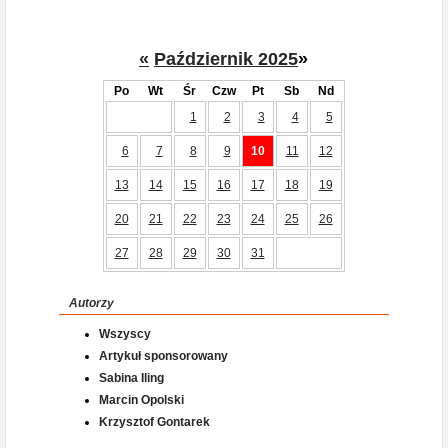
«
Październik 2025
»
Po
Wt
Śr
Czw
Pt
Sb
Nd
1
2
3
4
5
6
7
8
9
10
11
12
13
14
15
16
17
18
19
20
21
22
23
24
25
26
27
28
29
30
31
Autorzy
Wszyscy
Artykuł sponsorowany
Sabina Iling
Marcin Opolski
Krzysztof Gontarek