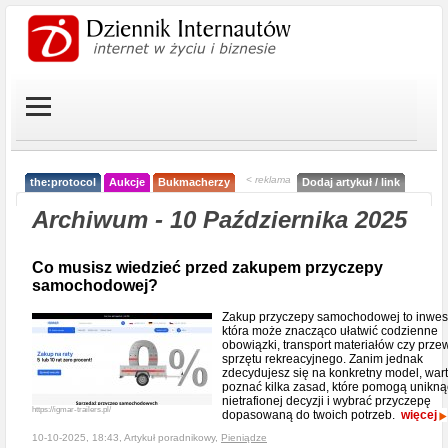
< reklama
the:protocol
Aukcje
Bukmacherzy
Dodaj artykuł / link
Archiwum - 10 Października 2025
Co musisz wiedzieć przed zakupem przyczepy
samochodowej?
Zakup przyczepy samochodowej to inwest
która może znacząco ułatwić codzienne
obowiązki, transport materiałów czy prze
sprzętu rekreacyjnego. Zanim jednak
zdecydujesz się na konkretny model, war
poznać kilka zasad, które pomogą unikną
nietrafionej decyzji i wybrać przyczepę
https://igmar-trailers.pl/
dopasowaną do twoich potrzeb.
więcej
10-10-2025, 18:43, Artykuł poradnikowy,
Pieniądze