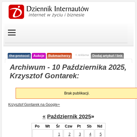
< reklama
the:protocol
Aukcje
Bukmacherzy
Dodaj artykuł / link
Archiwum - 10 Października 2025,
Krzysztof Gontarek:
Brak publikacji.
Krzysztof Gontarek na Google+
«
Październik 2025
»
Po
Wt
Śr
Czw
Pt
Sb
Nd
1
2
3
4
5