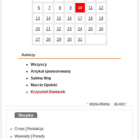
6
7
8
9
10
11
12
13
14
15
16
17
18
19
20
21
22
23
24
25
26
27
28
29
30
31
Autorzy
Wszyscy
Artykuł sponsorowany
Sabina Iling
Marcin Opolski
Krzysztof Gontarek
«
strona główna
-
do góry
^
Stopka
O nas
|
Redakcja
Wywiady
|
Porady