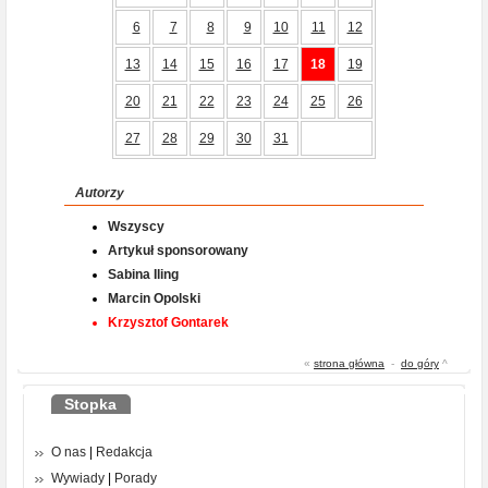
6
7
8
9
10
11
12
13
14
15
16
17
18
19
20
21
22
23
24
25
26
27
28
29
30
31
Autorzy
Wszyscy
Artykuł sponsorowany
Sabina Iling
Marcin Opolski
Krzysztof Gontarek
«
strona główna
-
do góry
^
Stopka
O nas
|
Redakcja
Wywiady
|
Porady