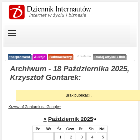
< reklama
the:protocol
Aukcje
Bukmacherzy
Dodaj artykuł / link
Archiwum - 18 Października 2025,
Krzysztof Gontarek:
Brak publikacji.
Krzysztof Gontarek na Google+
«
Październik 2025
»
Po
Wt
Śr
Czw
Pt
Sb
Nd
1
2
3
4
5