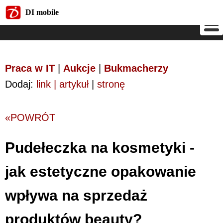
DI mobile
DI mobile
Praca w IT
|
Aukcje
|
Bukmacherzy
Dodaj:
link | artykuł
|
stronę
«POWRÓT
Pudełeczka na kosmetyki -
jak estetyczne opakowanie
wpływa na sprzedaż
produktów beauty?