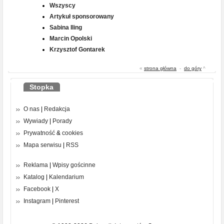
Wszyscy
Artykuł sponsorowany
Sabina Iling
Marcin Opolski
Krzysztof Gontarek
«
strona główna
-
do góry
^
Stopka
O nas
|
Redakcja
Wywiady
|
Porady
Prywatność
&
cookies
Mapa serwisu
|
RSS
Reklama
|
Wpisy gościnne
Katalog
|
Kalendarium
Facebook
|
X
Instagram
|
Pinterest