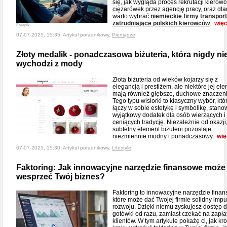
się, jak wygląda proces rekrutacji kierow
ciężarówek przez agencję pracy, oraz dl
warto wybrać
niemieckie firmy transpor
zatrudniające polskich kierowców
.
więc
Freepik
07-07-2025, 15:35, Artykuł poradnikowy,
Pieniądze
Złoty medalik - ponadczasowa biżuteria, która nigdy ni
wychodzi z mody
Złota biżuteria od wieków kojarzy się z
elegancją i prestiżem, ale niektóre jej el
mają również głębsze, duchowe znaczeni
Tego typu wisiorki to klasyczny wybór, któ
łączy w sobie estetykę i symbolikę, stano
wyjątkowy dodatek dla osób wierzących i
ceniących tradycję. Niezależnie od okazji,
subtelny element biżuterii pozostaje
niezmiennie modny i ponadczasowy.
wię
07-07-2025, 15:30, Artykuł poradnikowy,
Lifestyle
Faktoring: Jak innowacyjne narzędzie finansowe może
wesprzeć Twój biznes?
Faktoring to innowacyjne narzędzie fina
które może dać Twojej firmie solidny impu
rozwoju. Dzięki niemu zyskujesz dostęp 
gotówki od razu, zamiast czekać na zapła
klientów. W tym artykule pokażę ci, jak kr