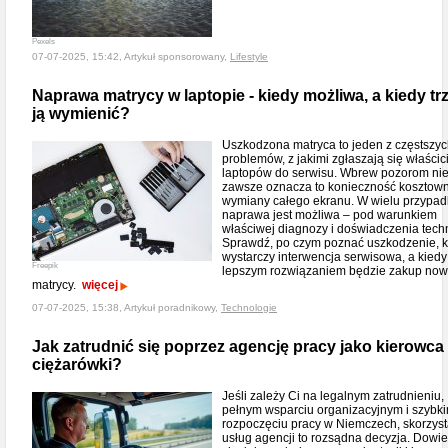
Pexels
07-07-2025, 15:42, Artykuł sponsorowany,
Lifestyle
Naprawa matrycy w laptopie - kiedy możliwa, a kiedy tr
ją wymienić?
Uszkodzona matryca to jeden z częstszy
problemów, z jakimi zgłaszają się właścic
laptopów do serwisu. Wbrew pozorom ni
zawsze oznacza to konieczność kosztow
wymiany całego ekranu. W wielu przypa
naprawa jest możliwa – pod warunkiem
właściwej diagnozy i doświadczenia tech
Sprawdź, po czym poznać uszkodzenie, k
wystarczy interwencja serwisowa, a kiedy
Freepik
lepszym rozwiązaniem będzie zakup now
matrycy.
więcej
07-07-2025, 15:38, Artykuł poradnikowy,
Technologie
Jak zatrudnić się poprzez agencję pracy jako kierowca
ciężarówki?
Jeśli zależy Ci na legalnym zatrudnieniu,
pełnym wsparciu organizacyjnym i szybk
rozpoczęciu pracy w Niemczech, skorzyst
usług agencji to rozsądna decyzja. Dowi