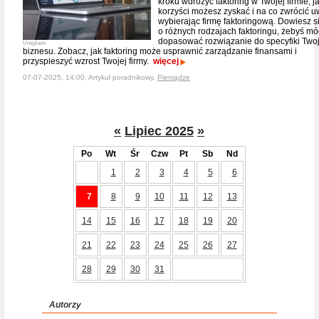
kroku wdrożyć faktoring w Twojej firmie, j
korzyści możesz zyskać i na co zwrócić 
wybierając firmę faktoringową. Dowiesz si
o różnych rodzajach faktoringu, żebyś mó
dopasować rozwiązanie do specyfiki Two
Unsplash
biznesu. Zobacz, jak faktoring może usprawnić zarządzanie finansami i
przyspieszyć wzrost Twojej firmy.
więcej
07-07-2025, 14:00, Artykuł poradnikowy,
Pieniądze
«
Lipiec 2025
»
Po
Wt
Śr
Czw
Pt
Sb
Nd
1
2
3
4
5
6
7
8
9
10
11
12
13
14
15
16
17
18
19
20
21
22
23
24
25
26
27
28
29
30
31
Autorzy