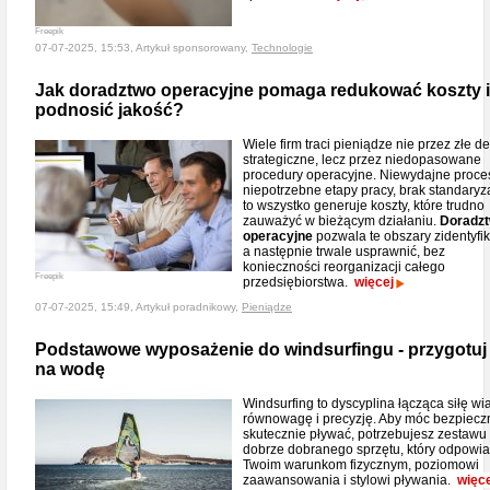
Freepik
07-07-2025, 15:53, Artykuł sponsorowany,
Technologie
Jak doradztwo operacyjne pomaga redukować koszty i
podnosić jakość?
Wiele firm traci pieniądze nie przez złe d
strategiczne, lecz przez niedopasowane
procedury operacyjne. Niewydajne proce
niepotrzebne etapy pracy, brak standaryza
to wszystko generuje koszty, które trudno
zauważyć w bieżącym działaniu.
Doradz
operacyjne
pozwala te obszary zidentyfi
a następnie trwale usprawnić, bez
konieczności reorganizacji całego
Freepik
przedsiębiorstwa.
więcej
07-07-2025, 15:49, Artykuł poradnikowy,
Pieniądze
Podstawowe wyposażenie do windsurfingu - przygotuj 
na wodę
Windsurfing to dyscyplina łącząca siłę wia
równowagę i precyzję. Aby móc bezpieczn
skutecznie pływać, potrzebujesz zestawu
dobrze dobranego sprzętu, który odpowi
Twoim warunkom fizycznym, poziomowi
zaawansowania i stylowi pływania.
więce