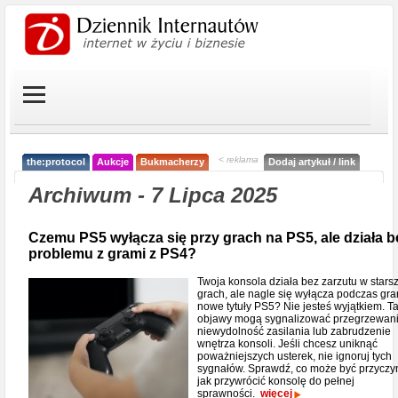
< reklama
the:protocol
Aukcje
Bukmacherzy
Dodaj artykuł / link
Archiwum - 7 Lipca 2025
Czemu PS5 wyłącza się przy grach na PS5, ale działa b
problemu z grami z PS4?
Twoja konsola działa bez zarzutu w stars
grach, ale nagle się wyłącza podczas gra
nowe tytuły PS5? Nie jesteś wyjątkiem. T
objawy mogą sygnalizować przegrzewani
niewydolność zasilania lub zabrudzenie
wnętrza konsoli. Jeśli chcesz uniknąć
poważniejszych usterek, nie ignoruj tych
sygnałów. Sprawdź, co może być przyczyn
jak przywrócić konsolę do pełnej
sprawności.
więcej