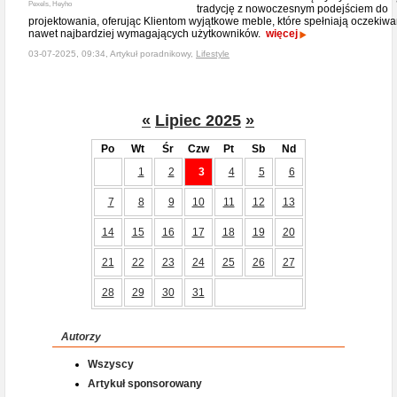
Pexels, Heyho
tradycję z nowoczesnym podejściem do
projektowania, oferując Klientom wyjątkowe meble, które spełniają oczekiwa
nawet najbardziej wymagających użytkowników.
więcej
03-07-2025, 09:34, Artykuł poradnikowy,
Lifestyle
«
Lipiec 2025
»
Po
Wt
Śr
Czw
Pt
Sb
Nd
1
2
3
4
5
6
7
8
9
10
11
12
13
14
15
16
17
18
19
20
21
22
23
24
25
26
27
28
29
30
31
Autorzy
Wszyscy
Artykuł sponsorowany