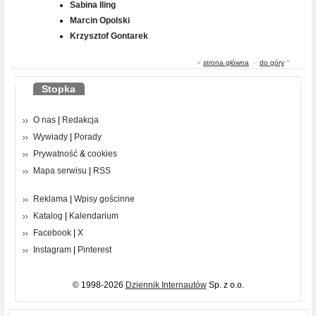
Sabina Iling
Marcin Opolski
Krzysztof Gontarek
«
strona główna
-
do góry
^
Stopka
O nas
|
Redakcja
Wywiady
|
Porady
Prywatność
&
cookies
Mapa serwisu
|
RSS
Reklama
|
Wpisy gościnne
Katalog
|
Kalendarium
Facebook
|
X
Instagram
|
Pinterest
© 1998-2026
Dziennik Internautów
Sp. z o.o.