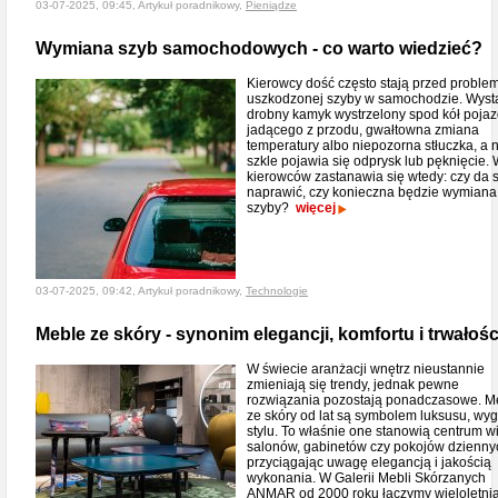
03-07-2025, 09:45, Artykuł poradnikowy,
Pieniądze
Wymiana szyb samochodowych - co warto wiedzieć?
Kierowcy dość często stają przed probl
uszkodzonej szyby w samochodzie. Wyst
drobny kamyk wystrzelony spod kół poja
jadącego z przodu, gwałtowna zmiana
temperatury albo niepozorna stłuczka, a 
szkle pojawia się odprysk lub pęknięcie. 
kierowców zastanawia się wtedy: czy da s
naprawić, czy konieczna będzie wymiana 
szyby?
więcej
03-07-2025, 09:42, Artykuł poradnikowy,
Technologie
Meble ze skóry - synonim elegancji, komfortu i trwałośc
W świecie aranżacji wnętrz nieustannie
zmieniają się trendy, jednak pewne
rozwiązania pozostają ponadczasowe. M
ze skóry od lat są symbolem luksusu, wyg
stylu. To właśnie one stanowią centrum w
salonów, gabinetów czy pokojów dzienny
przyciągając uwagę elegancją i jakością
wykonania. W Galerii Mebli Skórzanych
ANMAR od 2000 roku łączymy wieloletni