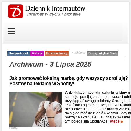
< reklama
the:protocol
Aukcje
Bukmacherzy
Dodaj artykuł / link
Archiwum - 3 Lipca 2025
Jak promować lokalną markę, gdy wszyscy scrollują?
Postaw na reklamę w Spotify!
W dzisiejszym szybkim świecie, w którym
scrolluje, pomija, przelatuje – coraz trudni
przyciągnąć uwagę odbiorcy. Szczególni
jesteś lokalną marką i Twój budżet rekla
nie dorównuje gigantom z branży. Ale co j
da się dotrzeć do klientów w chwili, gdy n
patrzą na ekran, ale… słuchają? Właśnie
tym polega siła Spotify Ads!
więcej
Pixabay