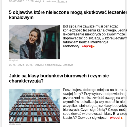
03-07-2025, 16:28, Artykuł partnera,
Porady
5 objawów, które nieleczone mogą skutkować leczeni
kanałowym
Ból zęba nie zawsze musi oznaczać
konieczność leczenia kanałowego. Jedn
lekceważenie niektórych objawów może
doprowadzić do sytuacji, w której jedyny
ratunkiem będzie interwencja
endodonty.
więcej
Unsplash
03-07-2025, 09:57, Artykuł poradnikowy,
Lifestyle
Jakie są klasy budynków biurowych i czym się
charakteryzują?
Poszukujesz dobrego miejsca na biuro dl
swojej firmy? Przy wyborze odpowiedniej
przestrzeni musisz zwrócić uwagę na wie
czynników. Lokalizacja czy metraż to nie
wszystko. Istotne będą też klasy budynkó
biurowych. Czym się różnią? Czego możn
spodziewać w biurowcach klasy B, a cze
klasie A? Dowiedz się więcej.
więcej
shutterstock