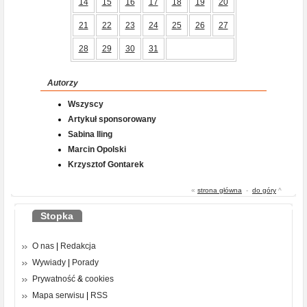
14
15
16
17
18
19
20
21
22
23
24
25
26
27
28
29
30
31
Autorzy
Wszyscy
Artykuł sponsorowany
Sabina Iling
Marcin Opolski
Krzysztof Gontarek
«
strona główna
-
do góry
^
Stopka
O nas
|
Redakcja
Wywiady
|
Porady
Prywatność
&
cookies
Mapa serwisu
|
RSS