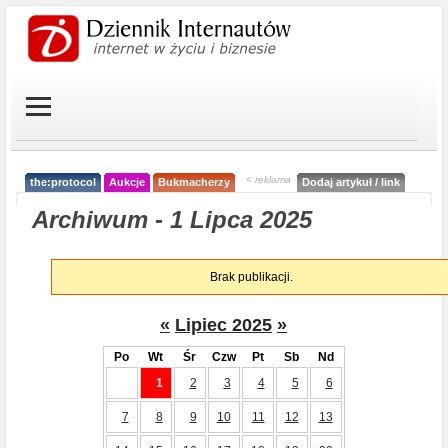
< reklama
the:protocol
Aukcje
Bukmacherzy
Dodaj artykuł / link
Archiwum - 1 Lipca 2025
Brak publikacji.
«
Lipiec 2025
»
Po
Wt
Śr
Czw
Pt
Sb
Nd
1
2
3
4
5
6
7
8
9
10
11
12
13