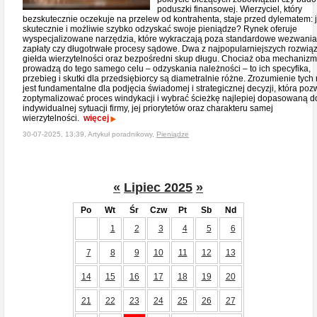
poduszki finansowej. Wierzyciel, który
bezskutecznie oczekuje na przelew od kontrahenta, staje przed dylematem: 
skutecznie i możliwie szybko odzyskać swoje pieniądze? Rynek oferuje
wyspecjalizowane narzędzia, które wykraczają poza standardowe wezwania
zapłaty czy długotrwałe procesy sądowe. Dwa z najpopularniejszych rozwiąz
giełda wierzytelności oraz bezpośredni skup długu. Chociaż oba mechaniz
prowadzą do tego samego celu – odzyskania należności – to ich specyfika,
przebieg i skutki dla przedsiębiorcy są diametralnie różne. Zrozumienie tych 
jest fundamentalne dla podjęcia świadomej i strategicznej decyzji, która poz
zoptymalizować proces windykacji i wybrać ścieżkę najlepiej dopasowaną d
indywidualnej sytuacji firmy, jej priorytetów oraz charakteru samej
wierzytelności.
więcej
30-07-2025, 13:39, Artykuł poradnikowy,
Pieniądze
«
Lipiec 2025
»
Po
Wt
Śr
Czw
Pt
Sb
Nd
1
2
3
4
5
6
7
8
9
10
11
12
13
14
15
16
17
18
19
20
21
22
23
24
25
26
27