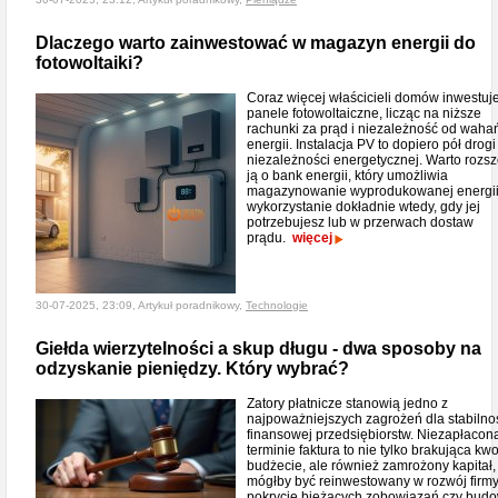
Dlaczego warto zainwestować w magazyn energii do
fotowoltaiki?
Coraz więcej właścicieli domów inwestuj
panele fotowoltaiczne, licząc na niższe
rachunki za prąd i niezależność od waha
energii. Instalacja PV to dopiero pół drogi
niezależności energetycznej. Warto rozsz
ją o bank energii, który umożliwia
magazynowanie wyprodukowanej energii i
wykorzystanie dokładnie wtedy, gdy jej
potrzebujesz lub w przerwach dostaw
prądu.
więcej
30-07-2025, 23:09, Artykuł poradnikowy,
Technologie
Giełda wierzytelności a skup długu - dwa sposoby na
odzyskanie pieniędzy. Który wybrać?
Zatory płatnicze stanowią jedno z
najpoważniejszych zagrożeń dla stabilno
finansowej przedsiębiorstw. Niezapłacon
terminie faktura to nie tylko brakująca kw
budżecie, ale również zamrożony kapitał, 
mógłby być reinwestowany w rozwój firmy
pokrycie bieżących zobowiązań czy bud