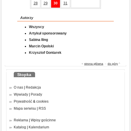
28
29
30
31
Autorzy
Wszyscy
Artykuł sponsorowany
Sabina Iling
Marcin Opolski
Krzysztof Gontarek
«
strona główna
-
do góry
^
Stopka
O nas
|
Redakcja
Wywiady
|
Porady
Prywatność
&
cookies
Mapa serwisu
|
RSS
Reklama
|
Wpisy gościnne
Katalog
|
Kalendarium