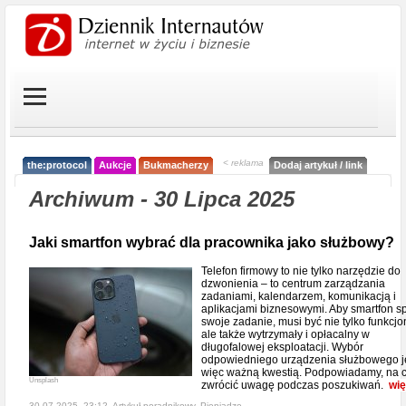
< reklama
the:protocol
Aukcje
Bukmacherzy
Dodaj artykuł / link
Archiwum - 30 Lipca 2025
Jaki smartfon wybrać dla pracownika jako służbowy?
Telefon firmowy to nie tylko narzędzie do
dzwonienia – to centrum zarządzania
zadaniami, kalendarzem, komunikacją i
aplikacjami biznesowymi. Aby smartfon sp
swoje zadanie, musi być nie tylko funkcjo
ale także wytrzymały i opłacalny w
długofalowej eksploatacji. Wybór
odpowiedniego urządzenia służbowego j
więc ważną kwestią. Podpowiadamy, na 
Unsplash
zwrócić uwagę podczas poszukiwań.
wię
30-07-2025, 23:12, Artykuł poradnikowy,
Pieniądze