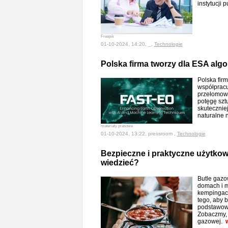
instytucji
Freepik
01-10-2024, 14:20, _,
Technologie
Polska firma tworzy dla ESA algo
Polska fir
współpracu
przełomowy
potęgę sztu
skutecznie
naturalne 
materiały prasowe
01-10-2024, 13:22, pressroom ,
Technologie
Bezpieczne i praktyczne użytkow
wiedzieć?
Butle gazow
domach i m
kempingach
tego, aby 
podstawowy
Zobaczmy, 
gazowej.