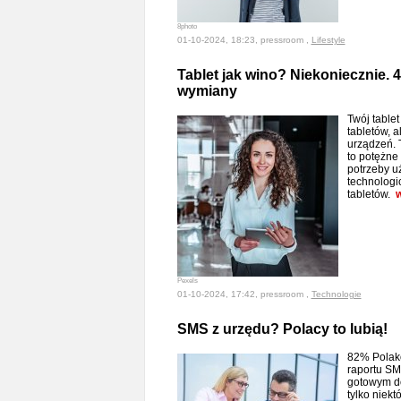
8photo
01-10-2024, 18:23, pressroom ,
Lifestyle
Tablet jak wino? Niekoniecznie. 
wymiany
Twój table
tabletów, a
urządzeń. 
to potężne 
potrzeby u
technologi
tabletów.
w
Pexels
01-10-2024, 17:42, pressroom ,
Technologie
SMS z urzędu? Polacy to lubią!
82% Polakó
raportu SM
gotowym do
tylko niekt