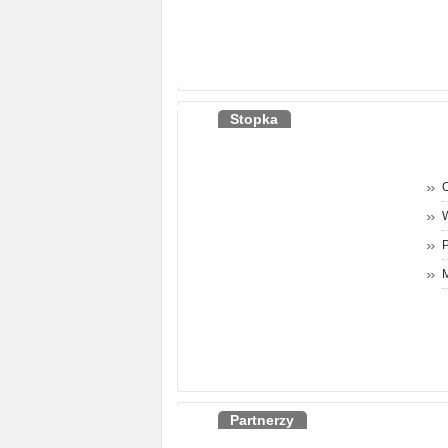
Stopka
O
P
M
Partnerzy