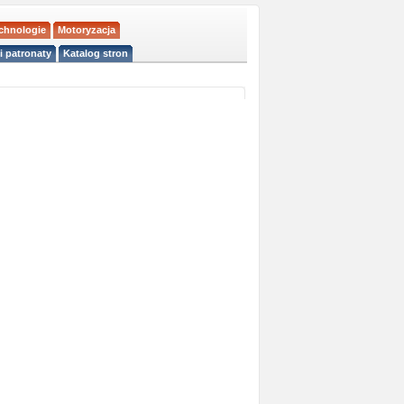
echnologie
Motoryzacja
i patronaty
Katalog stron