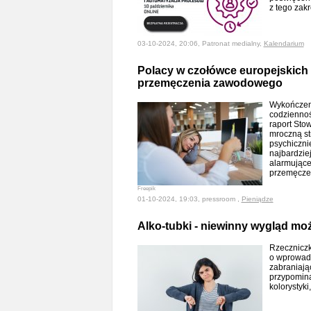
z tego zak
03-10-2024, 20:06, Patronat medialny,
Kalendarium
Polacy w czołówce europejskich 
przemęczenia zawodowego
Wykończeni
codziennoś
raport Sto
mroczną st
psychiczni
najbardzie
alarmujące 
przemęcze
Freepik
01-10-2024, 19:03, pressroom ,
Pieniądze
Alko-tubki - niewinny wygląd moż
Rzeczniczk
o wprowad
zabraniają
przypomina
kolorystyki