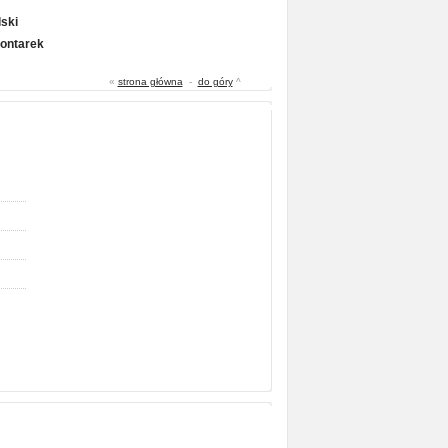
ski
Gontarek
«
strona główna
-
do góry
^