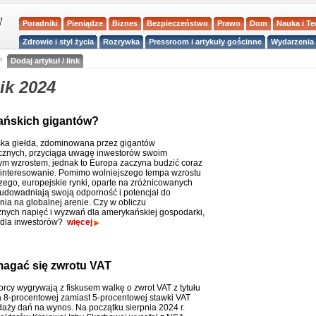
Poradniki
Pieniądze
Biznes
Bezpieczeństwo
Prawo
Dom
Nauka i T
Zdrowie i styl życia
Rozrywka
Pressroom i artykuły gościnne
Wydarzenia 
a
Dodaj artykuł / link
ik 2024
ańskich gigantów?
ka giełda, zdominowana przez gigantów
cznych, przyciąga uwagę inwestorów swoim
m wzrostem, jednak to Europa zaczyna budzić coraz
interesowanie. Pomimo wolniejszego tempa wzrostu
ego, europejskie rynki, oparte na zróżnicowanych
 udowadniają swoją odporność i potencjał do
ia na globalnej arenie. Czy w obliczu
znych napięć i wyzwań dla amerykańskiej gospodarki,
m dla inwestorów?
więcej
agać się zwrotu VAT
orcy wygrywają z fiskusem walkę o zwrot VAT z tytułu
 8-procentowej zamiast 5-procentowej stawki VAT
daży dań na wynos. Na początku sierpnia 2024 r.