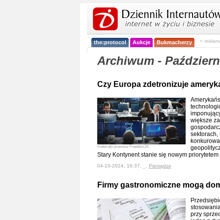
< reklam
the:protocol
Aukcje
Bukmacherzy
Archiwum - Październ
Czy Europa zdetronizuje ameryk
Amerykańs
technologi
imponujący
większe za
gospodarcz
sektorach,
konkurowan
materiały prasowe Freedom24
geopolityc
Stary Kontynent stanie się nowym priorytete
04-10-2024, 16:37, _,
Pieniądze
Firmy gastronomiczne mogą dom
Przedsiębi
stosowania
przy sprze