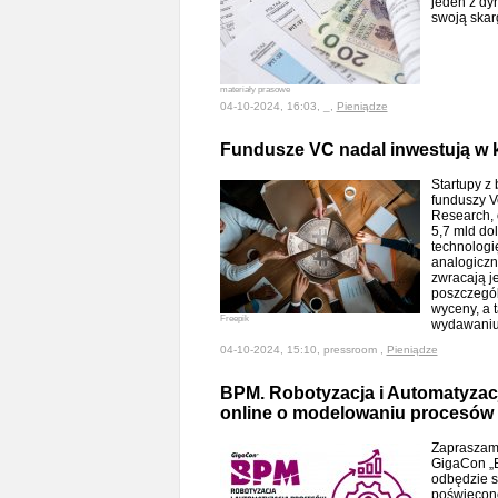
jeden z dy
swoją skar
materiały prasowe
04-10-2024, 16:03, _,
Pieniądze
Fundusze VC nadal inwestują w kr
Startupy z
funduszy V
Research, 
5,7 mld do
technologi
analogiczn
zwracają j
poszczegól
wyceny, a 
Freepik
wydawaniu
04-10-2024, 15:10, pressroom ,
Pieniądze
BPM. Robotyzacja i Automatyzacj
online o modelowaniu procesów
Zapraszamy
GigaCon „B
odbędzie s
poświęcon