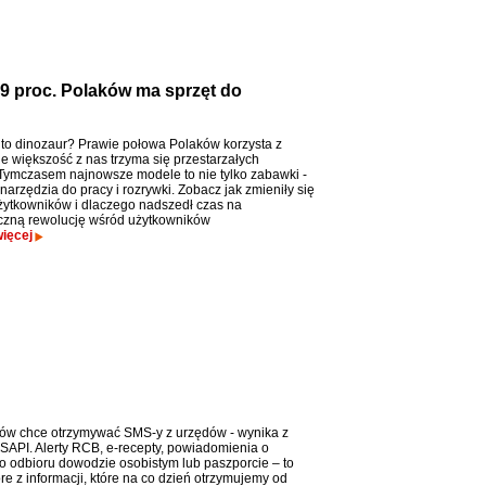
49 proc. Polaków ma sprzęt do
t to dinozaur? Prawie połowa Polaków korzysta z
le większość z nas trzyma się przestarzałych
Tymczasem najnowsze modele to nie tylko zabawki -
narzędzia do pracy i rozrywki. Zobacz jak zmieniły się
żytkowników i dlaczego nadszedł czas na
czną rewolucję wśród użytkowników
ięcej
w chce otrzymywać SMS-y z urzędów - wynika z
SAPI. Alerty RCB, e-recepty, powiadomienia o
 odbioru dowodzie osobistym lub paszporcie – to
óre z informacji, które na co dzień otrzymujemy od