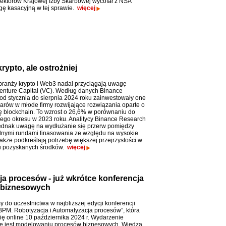
rektorów Krajowej Izby Skarbowej wycofał z NSA
gę kasacyjną w tej sprawie.
więcej
ypto, ale ostrożniej
 branży krypto i Web3 nadal przyciągają uwagę
enture Capital (VC). Według danych Binance
od stycznia do sierpnia 2024 roku zainwestowały one
larów w młode firmy rozwijające rozwiązania oparte o
ę blockchain. To wzrost o 26,6% w porównaniu do
ego okresu w 2023 roku. Analitycy Binance Research
ednak uwagę na wydłużanie się przerw pomiędzy
nymi rundami finasowania ze względu na wysokie
także podkreślają potrzebę większej przejrzystości w
 pozyskanych środków.
więcej
a procesów - już wkrótce konferencja
 biznesowych
 do uczestnictwa w najbliższej edycji konferencji
PM. Robotyzacja i Automatyzacja procesów”, która
ię online 10 października 2024 r. Wydarzenie
e jest modelowaniu procesów biznesowych. Wiedza