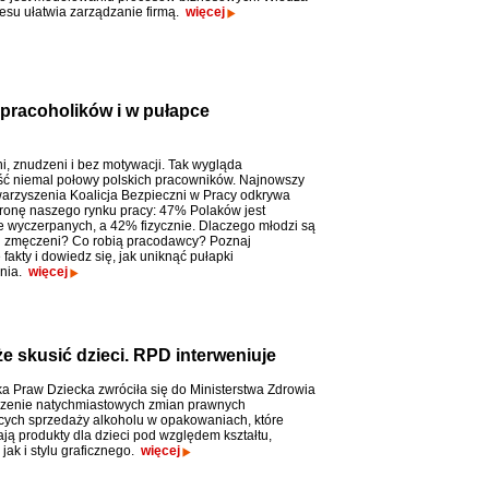
resu ułatwia zarządzanie firmą.
więcej
pracoholików i w pułapce
, znudzeni i bez motywacji. Tak wygląda
ć niemal połowy polskich pracowników. Najnowszy
warzyszenia Koalicja Bezpieczni w Pracy odkrywa
ronę naszego rynku pracy: 47% Polaków jest
e wyczerpanych, a 42% fizycznie. Dlaczego młodzi są
j zmęczeni? Co robią pracodawcy? Poznaj
fakty i dowiedz się, jak uniknąć pułapki
nia.
więcej
e skusić dzieci. RPD interweniuje
a Praw Dziecka zwróciła się do Ministerstwa Zdrowia
zenie natychmiastowych zmian prawnych
cych sprzedaży alkoholu w opakowaniach, które
ją produkty dla dzieci pod względem kształtu,
, jak i stylu graficznego.
więcej