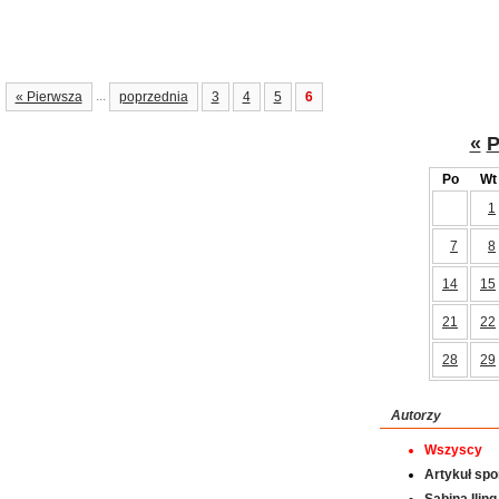
...
« Pierwsza
poprzednia
3
4
5
6
«
P
Po
Wt
1
7
8
14
15
21
22
28
29
Autorzy
Wszyscy
Artykuł sp
Sabina Iling