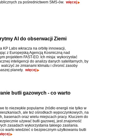
 publicznych za pośrednictwem SMS-ów.
więcej
rytmy AI do obserwacji Ziemi
ma KP Labs wkracza na orbitę innowacji,
jąc z Europejską Agencją Kosmiczną nad
m projektem FAST-EO. Ich misja: wykorzystać
cznej inteligencji do analizy danych satelitarnych, by
j walczyć ze zmianami klimatu i chronić zasoby
naszej planety.
więcej
anie butli gazowych - co warto
e to niezwykle popularne źródło energii nie tylko w
ieszkaniach, ale też ośrodkach wypoczynkowych, na
, basenach oraz wielu miejscach pracy. Kluczem do
bezpiecznie używać butli gazowej, jest znajomość
ch zasadach wykorzystania takiego zasilania.
co warto wiedzieć o bezpiecznym użytkowaniu butli
więcej