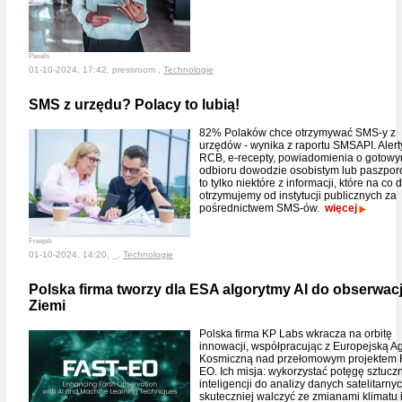
Pexels
01-10-2024, 17:42, pressroom ,
Technologie
SMS z urzędu? Polacy to lubią!
82% Polaków chce otrzymywać SMS-y z
urzędów - wynika z raportu SMSAPI. Alert
RCB, e-recepty, powiadomienia o gotow
odbioru dowodzie osobistym lub paszporc
to tylko niektóre z informacji, które na co 
otrzymujemy od instytucji publicznych za
pośrednictwem SMS-ów.
więcej
Freepik
01-10-2024, 14:20, _,
Technologie
Polska firma tworzy dla ESA algorytmy AI do obserwacj
Ziemi
Polska firma KP Labs wkracza na orbitę
innowacji, współpracując z Europejską A
Kosmiczną nad przełomowym projektem 
EO. Ich misja: wykorzystać potęgę sztucz
inteligencji do analizy danych satelitarnyc
skuteczniej walczyć ze zmianami klimatu 