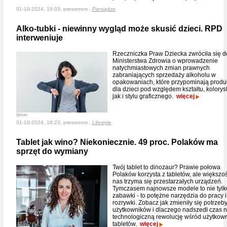
01-10-2024, 19:03, pressroom ,
Pieniądze
Alko-tubki - niewinny wygląd może skusić dzieci. RPD
interweniuje
Rzeczniczka Praw Dziecka zwróciła się d
Ministerstwa Zdrowia o wprowadzenie
natychmiastowych zmian prawnych
zabraniających sprzedaży alkoholu w
opakowaniach, które przypominają produ
dla dzieci pod względem kształtu, koloryst
jak i stylu graficznego.
więcej
8photo
01-10-2024, 18:23, pressroom ,
Lifestyle
Tablet jak wino? Niekoniecznie. 49 proc. Polaków ma
sprzęt do wymiany
Twój tablet to dinozaur? Prawie połowa
Polaków korzysta z tabletów, ale większo
nas trzyma się przestarzałych urządzeń.
Tymczasem najnowsze modele to nie tylk
zabawki - to potężne narzędzia do pracy i
rozrywki. Zobacz jak zmieniły się potrzeb
użytkowników i dlaczego nadszedł czas 
technologiczną rewolucję wśród użytkow
tabletów.
więcej