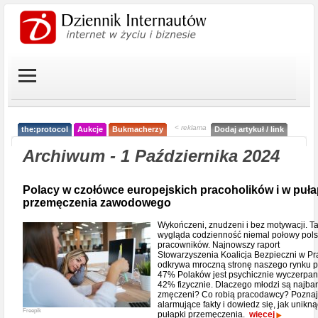
< reklama
the:protocol
Aukcje
Bukmacherzy
Dodaj artykuł / link
Archiwum - 1 Października 2024
Polacy w czołówce europejskich pracoholików i w puł
przemęczenia zawodowego
Wykończeni, znudzeni i bez motywacji. T
wygląda codzienność niemal połowy pols
pracowników. Najnowszy raport
Stowarzyszenia Koalicja Bezpieczni w Pr
odkrywa mroczną stronę naszego rynku p
47% Polaków jest psychicznie wyczerpan
42% fizycznie. Dlaczego młodzi są najbar
zmęczeni? Co robią pracodawcy? Poznaj
alarmujące fakty i dowiedz się, jak unikną
Freepik
pułapki przemęczenia.
więcej