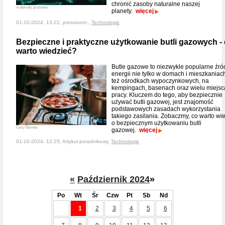
chronić zasoby naturalne naszej
materiały prasowe
planety.
więcej
01-10-2024, 13:22, pressroom ,
Technologie
Bezpieczne i praktyczne użytkowanie butli gazowych -
warto wiedzieć?
Butle gazowe to niezwykle popularne źró
energii nie tylko w domach i mieszkaniach
też ośrodkach wypoczynkowych, na
kempingach, basenach oraz wielu miejs
pracy. Kluczem do tego, aby bezpiecznie
używać butli gazowej, jest znajomość
podstawowych zasadach wykorzystania
takiego zasilania. Zobaczmy, co warto wi
o bezpiecznym użytkowaniu butli
Gary Barnes
gazowej.
więcej
01-10-2024, 12:25, Artykuł poradnikowy,
Technologie
«
Październik 2024
»
Po
Wt
Śr
Czw
Pt
Sb
Nd
1
2
3
4
5
6