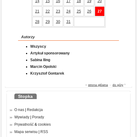
14
15
16
17
18
19
20
21
22
23
24
25
26
27
28
29
30
31
Autorzy
Wszyscy
Artykuł sponsorowany
Sabina Iling
Marcin Opolski
Krzysztof Gontarek
«
strona główna
-
do góry
^
Stopka
O nas
|
Redakcja
Wywiady
|
Porady
Prywatność
&
cookies
Mapa serwisu
|
RSS