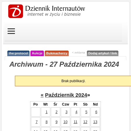
< reklama
the:protocol
Aukcje
Bukmacherzy
Dodaj artykuł / link
Archiwum - 27 Października 2024
Brak publikacji.
«
Październik 2024
»
Po
Wt
Śr
Czw
Pt
Sb
Nd
1
2
3
4
5
6
7
8
9
10
11
12
13