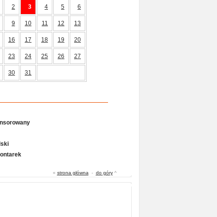
2
3
4
5
6
9
10
11
12
13
16
17
18
19
20
23
24
25
26
27
30
31
onsorowany
ski
Gontarek
«
strona główna
-
do góry
^