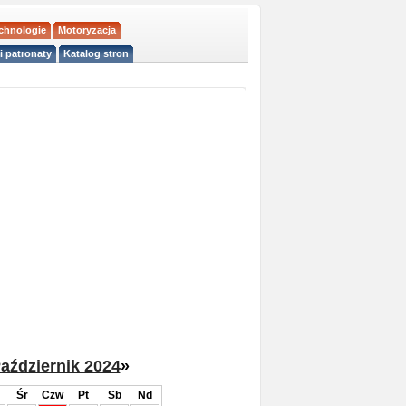
echnologie
Motoryzacja
i patronaty
Katalog stron
aździernik 2024
»
Śr
Czw
Pt
Sb
Nd