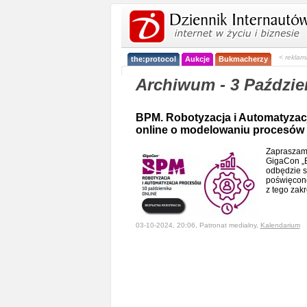
< reklam
the:protocol
Aukcje
Bukmacherzy
Archiwum - 3 Paździe
BPM. Robotyzacja i Automatyzacj
online o modelowaniu procesów
Zapraszamy
GigaCon „B
odbędzie s
poświęcon
z tego zak
03-10-2024, 20:06, Patronat medialny,
Kalendarium