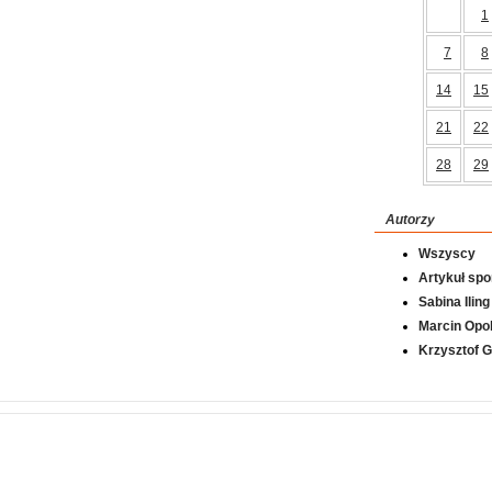
1
7
8
14
15
21
22
28
29
Autorzy
Wszyscy
Artykuł sp
Sabina Iling
Marcin Opol
Krzysztof 