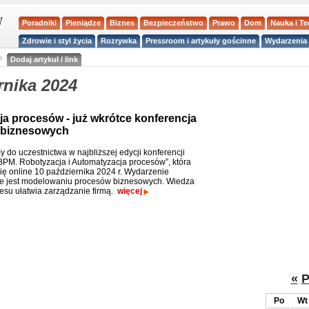
Poradniki
Pieniądze
Biznes
Bezpieczeństwo
Prawo
Dom
Nauka i T
Zdrowie i styl życia
Rozrywka
Pressroom i artykuły gościnne
Wydarzenia 
a
Dodaj artykuł / link
rnika 2024
a procesów - już wkrótce konferencja
 biznesowych
 do uczestnictwa w najbliższej edycji konferencji
PM. Robotyzacja i Automatyzacja procesów”, która
ię online 10 października 2024 r. Wydarzenie
e jest modelowaniu procesów biznesowych. Wiedza
resu ułatwia zarządzanie firmą.
więcej
«
P
Po
Wt