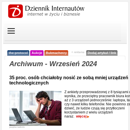
< reklama
the:protocol
Aukcje
Bukmacherzy
Dodaj artykuł / link
Archiwum - Wrzesień 2024
35 proc. osób chciałoby nosić ze sobą mniej urządzeń
technologicznych
Z ankiety przeprowadzonej z 8 tysiącami
wynika, że przeciętny pracownik biura ko
aż z 3 urządzeń jednocześnie: laptopa, ta
czy nawet kilku telefonów. Nie powinno z
dziwić, że ludzie czują się przytłoczeni
korzystaniem z wielu urządzeń
naraz.
więcej
peoplecreations