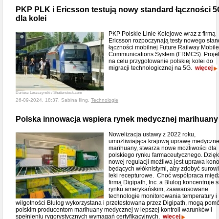
PKP PLK i Ericsson testują nowy standard łączności 5
dla kolei
PKP Polskie Linie Kolejowe wraz z firmą
Ericsson rozpoczynają testy nowego sta
łączności mobilnej Future Railway Mobile
Communications System (FRMCS). Proje
na celu przygotowanie polskiej kolei do
migracji technologicznej na 5G.
więcej
Dariusz Leszczynski / Shutterstock.com
26-09-2024, 18:37, Sabina Iling,
Technologie
Polska innowacja wspiera rynek medycznej marihuany
Nowelizacja ustawy z 2022 roku,
umożliwiająca krajową uprawę medyczne
marihuany, stwarza nowe możliwości dla
polskiego rynku farmaceutycznego. Dzięk
nowej regulacji możliwa jest uprawa kono
będących włóknistymi, aby zdobyć surow
leki recepturowe. Choć współpraca międ
firmą Digipath, Inc. a Blulog koncentruje s
rynku amerykańskim, zaawansowane
technologie monitorowania temperatury i
wilgotności Blulog wykorzystana i przetestowana przez Digipath, mogą pom
polskim producentom marihuany medycznej w lepszej kontroli warunków i
spełnieniu rygorystycznych wymagań certyfikacyjnych.
więcej