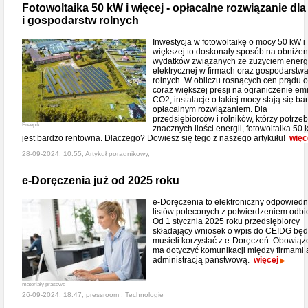
Fotowoltaika 50 kW i więcej - opłacalne rozwiązanie dla
i gospodarstw rolnych
Inwestycja w fotowoltaikę o mocy 50 kW i
większej to doskonały sposób na obniżen
wydatków związanych ze zużyciem energ
elektrycznej w firmach oraz gospodarstw
rolnych. W obliczu rosnących cen prądu 
coraz większej presji na ograniczenie emi
CO2, instalacje o takiej mocy stają się ba
opłacalnym rozwiązaniem. Dla
przedsiębiorców i rolników, którzy potrze
Freepik
znacznych ilości energii, fotowoltaika 50
jest bardzo rentowna. Dlaczego? Dowiesz się tego z naszego artykułu!
więc
28-09-2024, 10:55, Artykuł poradnikowy,
e-Doręczenia już od 2025 roku
e-Doręczenia to elektroniczny odpowiedn
listów poleconych z potwierdzeniem odbi
Od 1 stycznia 2025 roku przedsiębiorcy
składający wniosek o wpis do CEIDG bę
musieli korzystać z e-Doręczeń. Obowiąz
ma dotyczyć komunikacji między firmami 
administracją państwową.
więcej
materiały prasowe
26-09-2024, 18:47, pressroom ,
Technologie