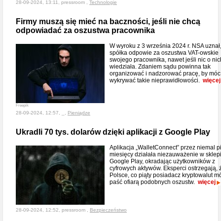
28-09-2024, 13:11, pressroom ,
Technologie
Firmy muszą się mieć na baczności, jeśli nie chcą
odpowiadać za oszustwa pracownika
W wyroku z 3 września 2024 r. NSA uznał
spółka odpowie za oszustwa VAT-owskie
swojego pracownika, nawet jeśli nic o nic
wiedziała. Zdaniem sądu powinna tak
organizować i nadzorować pracę, by móc
wykrywać takie nieprawidłowości.
więcej
Freepik
28-09-2024, 12:57, _,
Pieniądze
Ukradli 70 tys. dolarów dzięki aplikacji z Google Play
Aplikacja „WalletConnect” przez niemal p
miesięcy działała niezauważenie w sklep
Google Play, okradając użytkowników z
cyfrowych aktywów. Eksperci ostrzegają, 
Polsce, co piąty posiadacz kryptowalut m
paść ofiarą podobnych oszustw.
więcej
28-09-2024, 12:52, pressroom ,
Bezpieczeństwo