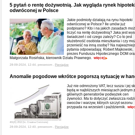
5 pytań o rentę dożywotnią. Jak wygląda rynek hipotek
odwróconej w Polsce
Jakie podmioty działają na rynu hipoteki
odwróconej w Polsce? Ile umów już
podpisano? Kto i na jakich zasadach mo
liczyć na rentę dożywotnią? Jaka jest wy
świadczeń i od czego zależy? Co to jest
służebność osobista mieszkania i czy mo
przenieść na inną osobę? Na najważniej
pytania odpowiadają: Robert Majkowski,
prezes Funduszu Hipotecznego DOM ora
Małgorzata Rosińska, kierownik Działu Prawnego.
więcej
28-09-2024, 12:44, pressroom ,
Pieniądze
Anomalie pogodowe wkrótce pogorszą sytuację w han
Już nie odmrożony VAT, lecz susza i jej sk
będą w najbliższych miesiącach jednym 
głównych generatorów podwyżek cen
żywności. Ma to dotyczyć zwłaszcza rodz
owoców i warzyw, których szczyt sezonu
przypada na wrzesień i październik.
więc
401(K) 2012 (lic. Creative Commons)
28-09-2024, 12:40, pressroom ,
Pieniądze