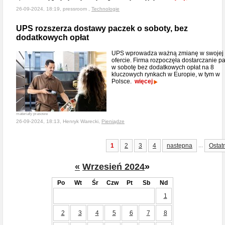
26-09-2024, 18:19, pressroom ,
Technologie
UPS rozszerza dostawy paczek o soboty, bez
dodatkowych opłat
UPS wprowadza ważną zmianę w swojej
ofercie. Firma rozpoczęła dostarczanie p
w sobotę bez dodatkowych opłat na 8
kluczowych rynkach w Europie, w tym w
Polsce.
więcej
materiały prasowe
26-09-2024, 18:13, Henryk Warecki,
Pieniądze
...
1
2
3
4
następna
Ostat
«
Wrzesień 2024
»
Po
Wt
Śr
Czw
Pt
Sb
Nd
1
2
3
4
5
6
7
8