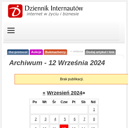
< reklama
the:protocol
Aukcje
Bukmacherzy
Dodaj artykuł / link
Archiwum - 12 Września 2024
Brak publikacji.
«
Wrzesień 2024
»
Po
Wt
Śr
Czw
Pt
Sb
Nd
1
2
3
4
5
6
7
8