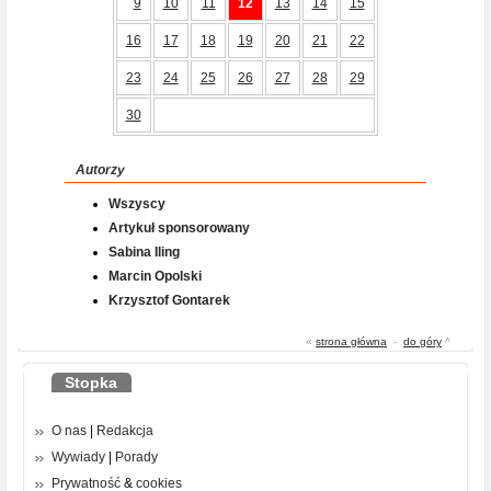
9
10
11
12
13
14
15
16
17
18
19
20
21
22
23
24
25
26
27
28
29
30
Autorzy
Wszyscy
Artykuł sponsorowany
Sabina Iling
Marcin Opolski
Krzysztof Gontarek
«
strona główna
-
do góry
^
Stopka
O nas
|
Redakcja
Wywiady
|
Porady
Prywatność
&
cookies