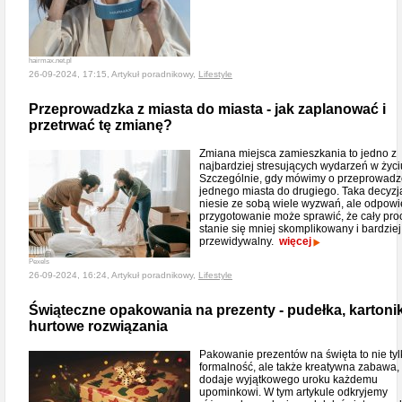
hairmax.net.pl
26-09-2024, 17:15, Artykuł poradnikowy,
Lifestyle
Przeprowadzka z miasta do miasta - jak zaplanować i
przetrwać tę zmianę?
Zmiana miejsca zamieszkania to jedno z
najbardziej stresujących wydarzeń w życi
Szczególnie, gdy mówimy o przeprowadz
jednego miasta do drugiego. Taka decyzj
niesie ze sobą wiele wyzwań, ale odpow
przygotowanie może sprawić, że cały pro
stanie się mniej skomplikowany i bardziej
przewidywalny.
więcej
Pexels
26-09-2024, 16:24, Artykuł poradnikowy,
Lifestyle
Świąteczne opakowania na prezenty - pudełka, kartoniki
hurtowe rozwiązania
Pakowanie prezentów na święta to nie tyl
formalność, ale także kreatywna zabawa, 
dodaje wyjątkowego uroku każdemu
upominkowi. W tym artykule odkryjemy