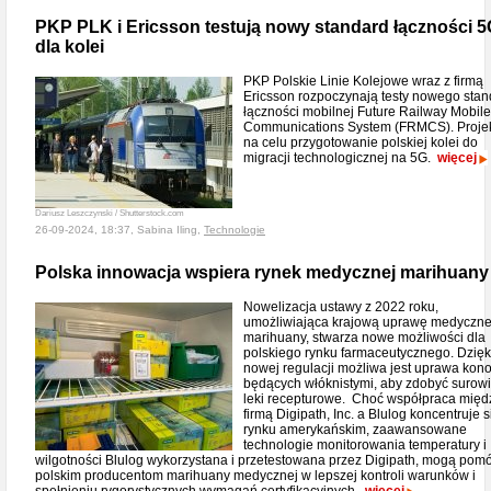
PKP PLK i Ericsson testują nowy standard łączności 5
dla kolei
PKP Polskie Linie Kolejowe wraz z firmą
Ericsson rozpoczynają testy nowego sta
łączności mobilnej Future Railway Mobile
Communications System (FRMCS). Proje
na celu przygotowanie polskiej kolei do
migracji technologicznej na 5G.
więcej
Dariusz Leszczynski / Shutterstock.com
26-09-2024, 18:37, Sabina Iling,
Technologie
Polska innowacja wspiera rynek medycznej marihuany
Nowelizacja ustawy z 2022 roku,
umożliwiająca krajową uprawę medyczne
marihuany, stwarza nowe możliwości dla
polskiego rynku farmaceutycznego. Dzięk
nowej regulacji możliwa jest uprawa kono
będących włóknistymi, aby zdobyć surow
leki recepturowe. Choć współpraca międ
firmą Digipath, Inc. a Blulog koncentruje s
rynku amerykańskim, zaawansowane
technologie monitorowania temperatury i
wilgotności Blulog wykorzystana i przetestowana przez Digipath, mogą pom
polskim producentom marihuany medycznej w lepszej kontroli warunków i