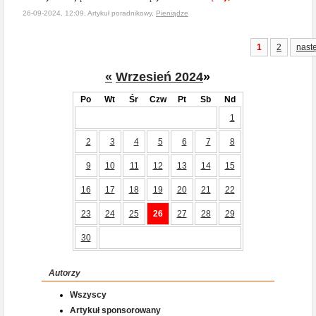
26-09-2024, 12:09, Artykuł poradnikowy,
Pieniądze
1
2
nast
«
Wrzesień 2024
»
Po
Wt
Śr
Czw
Pt
Sb
Nd
1
2
3
4
5
6
7
8
9
10
11
12
13
14
15
16
17
18
19
20
21
22
23
24
25
26
27
28
29
30
Autorzy
Wszyscy
Artykuł sponsorowany