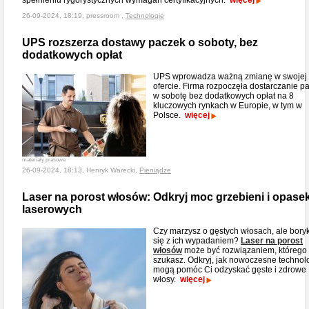
spełnieniu rygorystycznych wymagań certyfikacyjnych.
więcej
26-09-2024, 18:19, pressroom ,
Technologie
UPS rozszerza dostawy paczek o soboty, bez
dodatkowych opłat
UPS wprowadza ważną zmianę w swojej
ofercie. Firma rozpoczęła dostarczanie p
w sobotę bez dodatkowych opłat na 8
kluczowych rynkach w Europie, w tym w
Polsce.
więcej
materiały prasowe
26-09-2024, 18:13, Henryk Warecki,
Pieniądze
Laser na porost włosów: Odkryj moc grzebieni i opase
laserowych
Czy marzysz o gęstych włosach, ale bory
się z ich wypadaniem?
Laser na porost
włosów
może być rozwiązaniem, którego
szukasz. Odkryj, jak nowoczesne technol
mogą pomóc Ci odzyskać gęste i zdrowe
włosy.
więcej