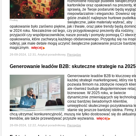
różnorodne rodzaje pudełek świątecznyc
kartoników oraz opakowań na prezenty, k
sprawią, że Twoje podarunki będą wyglą
niepowtarzalnie i elegancko. Dowiesz się
gdzie znaleźć najlepsze hurtowe pudełka
Pixabay
świąteczne, jakie materiały wybrać, aby
opakowanie było zarówno piękne, jak i trwałe, oraz jakie trendy będą domi
w 2024 roku. Niezależnie od tego, czy przygotowujesz prezenty dla rodziny,
przyjaciół czy współpracowników, nasze porady i pomysły pomogą Ci stworz
opakowania, które zachwycą każdego obdarowanego. Przygotuj się na inspir
odkryj, jak małe detale mogą uczynić świąteczne pakowanie jeszcze bardzie
magicznym.
więcej
26-09-2024, 12:31, Artykuł poradnikowy,
Pieniądze
Generowanie leadów B2B: skuteczne strategie na 2025
Generowanie leadów B2B to kluczowy el
każdej strategii marketingowej, który nie t
pozwala firmom na zdobycie nowych klie
ale również buduje długoterminowe relac
biznesowe. W 2025 roku, w świecie
dynamicznie zmieniających się technologi
coraz bardziej świadomych klientów,
umiejętność skutecznego pozyskiwania 
stanie się jeszcze bardziej istotna. Firmy, 
chcą utrzymać konkurencyjność, muszą nie tylko dostosować się do aktualn
trendów, ale także przewidywać przyszłe wyzwania.
więcej
26-09-2024, 12:22, Artykuł poradnikowy,
Pieniądze