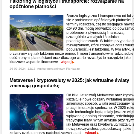
Faktoring w logistyce i transporcie: rozwiązanie na
opóźnione płatności
Branża logistyczna i transportowa od lat
się z problemem opóźnionych płatności. 
terminy rozliczeń, często sięgające nawet
czy 90 dni, mogą prowadzić do poważny
problemów z płynnością finansową,
szczególnie w małych i średnich
przedsiębiorstwach. W takich przypadkac
rozwiązaniem, które zdobywa coraz więk
popularność, jest faktoring. W tym artykul
przyjrzymy się, jak faktoring może pomóc firmom transportowym radzić sobie
opóźnionymi płatnościami oraz dlaczego warto rozważyć to narzędzie jako
kluczowe wsparcie finansowe.
więcej
26-09-2024, 12:16, Artykuł poradnikowy,
Pieniądze
Metaverse i kryptowaluty w 2025: jak wirtualne światy
zmieniają gospodarkę
Od kilku lat rozwój Metaverse oraz krypto
kształtuje nowe obszary wirtualnej gospod
zmieniając sposób, w jaki postrzegamy h
pracę i interakcje społeczne. W 2025 roku
dwie technologie będą miały jeszcze wię
wpływ na globalną ekonomię, redefiniując
tradycyjne filary. W tym artykule przyjrzym
jak Metaverse oraz kryptowaluty kształtuj
nową rzeczywistość gospodarczą i jakie
zmiany czekają nas w nadchodzących latach.
więcej