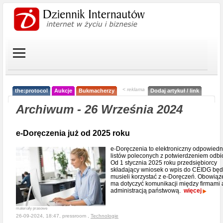
< reklama
the:protocol
Aukcje
Bukmacherzy
Dodaj artykuł / link
Archiwum - 26 Września 2024
e-Doręczenia już od 2025 roku
e-Doręczenia to elektroniczny odpowiedn
listów poleconych z potwierdzeniem odbi
Od 1 stycznia 2025 roku przedsiębiorcy
składający wniosek o wpis do CEIDG bę
musieli korzystać z e-Doręczeń. Obowiąz
ma dotyczyć komunikacji między firmami 
administracją państwową.
więcej
materiały prasowe
26-09-2024, 18:47, pressroom ,
Technologie