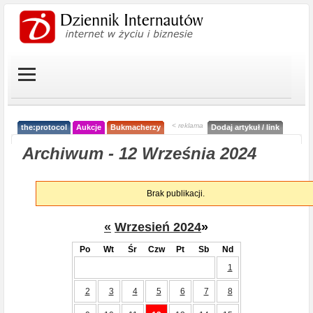
< reklama
the:protocol
Aukcje
Bukmacherzy
Dodaj artykuł / link
Archiwum - 12 Września 2024
Brak publikacji.
«
Wrzesień 2024
»
Po
Wt
Śr
Czw
Pt
Sb
Nd
1
2
3
4
5
6
7
8