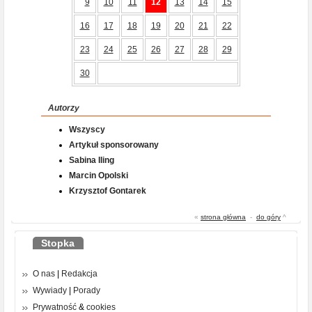
9
10
11
12
13
14
15
16
17
18
19
20
21
22
23
24
25
26
27
28
29
30
Autorzy
Wszyscy
Artykuł sponsorowany
Sabina Iling
Marcin Opolski
Krzysztof Gontarek
«
strona główna
-
do góry
^
Stopka
O nas
|
Redakcja
Wywiady
|
Porady
Prywatność
&
cookies