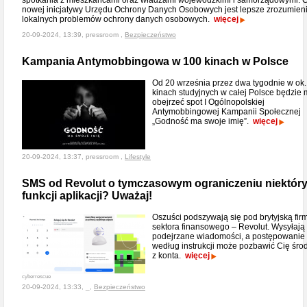
spotkania z mieszkańcami oraz władzami wojewódzkimi i samorządowymi. 
nowej inicjatywy Urzędu Ochrony Danych Osobowych jest lepsze zrozumien
lokalnych problemów ochrony danych osobowych.
więcej
20-09-2024, 13:39, pressroom ,
Bezpieczeństwo
Kampania Antymobbingowa w 100 kinach w Polsce
Od 20 września przez dwa tygodnie w ok.
kinach studyjnych w całej Polsce będzie
obejrzeć spot I Ogólnopolskiej
Antymobbingowej Kampanii Społecznej
„Godność ma swoje imię”.
więcej
20-09-2024, 13:37, pressroom ,
Lifestyle
SMS od Revolut o tymczasowym ograniczeniu niektór
funkcji aplikacji? Uważaj!
Oszuści podszywają się pod brytyjską fir
sektora finansowego – Revolut. Wysyłają
podejrzane wiadomości, a postępowanie
według instrukcji może pozbawić Cię śr
z konta.
więcej
cyberrescue
20-09-2024, 13:33, _,
Bezpieczeństwo