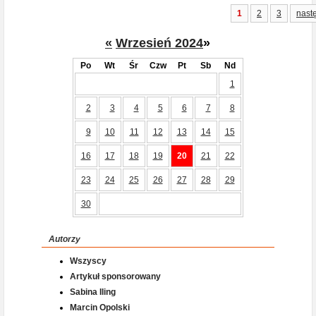
1
2
3
nast
«
Wrzesień 2024
»
Po
Wt
Śr
Czw
Pt
Sb
Nd
1
2
3
4
5
6
7
8
9
10
11
12
13
14
15
16
17
18
19
20
21
22
23
24
25
26
27
28
29
30
Autorzy
Wszyscy
Artykuł sponsorowany
Sabina Iling
Marcin Opolski