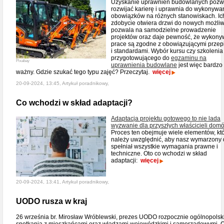
Uzyskanie uprawnień budowlanych pozw
rozwijać karierę i uprawnia do wykonywa
obowiązków na różnych stanowiskach. Ic
zdobycie otwiera drzwi do nowych możliw
pozwala na samodzielne prowadzenie
projektów oraz daje pewność, że wykon
prace są zgodne z obowiązującymi przep
i standardami. Wybór kursu czy szkolenia
przygotowującego do
egzaminu na
Pixabay
uprawnienia budowlane
jest więc bardzo
ważny. Gdzie szukać tego typu zajęć? Przeczytaj.
więcej
20-09-2024, 13:45, Artykuł poradnikowy,
Co wchodzi w skład adaptacji?
Adaptacja projektu gotowego to nie lada
wyzwanie dla przyszłych właścicieli dom
Proces ten obejmuje wiele elementów, kt
należy uwzględnić, aby nasz wymarzony
spełniał wszystkie wymagania prawne i
techniczne. Oto co wchodzi w skład
adaptacji:
więcej
20-09-2024, 13:41, Artykuł poradnikowy,
UODO rusza w kraj
26 września br. Mirosław Wróblewski, prezes UODO rozpocznie ogólnopolsk