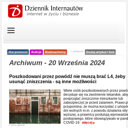
< reklama
the:protocol
Aukcje
Bukmacherzy
Dodaj artykuł / link
Archiwum - 20 Września 2024
Poszkodowani przez powódź nie muszą brać L4, żeby
usunąć zniszczenia - są inne możliwości
Wiele osób poszkodowanych przez powó
decyduje się na zwolnienie lekarskie, aby
posprzątać zniszczone mieszkanie lub
zabezpieczyć je przed zalaniem. Prawo.p
przypomina, że można korzystać z urlopó
dni wolnych m.in. z powodu działania siły
wyższej, a prawnicy postulują wprowadz
postojowego, które obowiązywało w pan
COVID-19.
więcej
cristina_gottardi