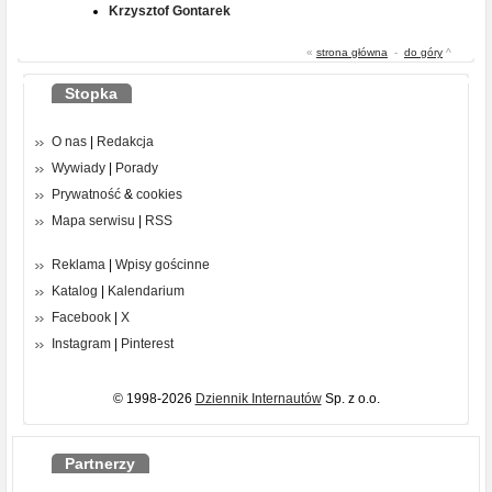
Krzysztof Gontarek
«
strona główna
-
do góry
^
Stopka
O nas
|
Redakcja
Wywiady
|
Porady
Prywatność
&
cookies
Mapa serwisu
|
RSS
Reklama
|
Wpisy gościnne
Katalog
|
Kalendarium
Facebook
|
X
Instagram
|
Pinterest
© 1998-2026
Dziennik Internautów
Sp. z o.o.
Partnerzy