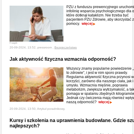
PZU z funduszu prewencyjnego uruchomi
infolinię wsparcia psychologicznego dla 
które dotknął kataklizm. Nie trzeba być
pacjentem PZU Zdrowie, aby skorzystać z
pomocy.
więcej
Freepik
20-09-2024, 13:52, pressroom ,
Bezpieczeństwo
Jak aktywność fizyczna wzmacnia odporność?
Wszyscy znamy popularne powiedzenie „
to zdrowie”, i jest w nim sporo prawdy.
Regularna aktywność fizyczna przynosi w
korzyści, zarówno dla naszego ciała, jak i
umysłu. Wzmacnia mięśnie, poprawia
metabolizm, zwiększa wytrzymałość, a ta
pomaga w spalaniu zbędnych kilogramów
Jednak czy ćwiczenia mają również wpły
naszą odporność?
więcej
20-09-2024, 13:50, Artykuł poradnikowy,
Kursy i szkolenia na uprawnienia budowlane. Gdzie sz
najlepszych?