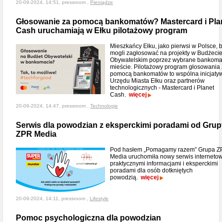
20-09-2024, 14:51, pressroom ,
Pieniądze
Głosowanie za pomocą bankomatów? Mastercard i Pla
Cash uruchamiają w Ełku pilotażowy program
Mieszkańcy Ełku, jako pierwsi w Polsce, 
mogli zagłosować na projekty w Budżeci
Obywatelskim poprzez wybrane bankoma
mieście. Pilotażowy program głosowania
pomocą bankomatów to wspólna inicjaty
Urzędu Miasta Ełku oraz partnerów
technologicznych - Mastercard i Planet
Cash.
więcej
20-09-2024, 14:47, pressroom ,
Technologie
Serwis dla powodzian z eksperckimi poradami od Grup
ZPR Media
Pod hasłem „Pomagamy razem” Grupa 
Media uruchomiła nowy serwis internetow
praktycznymi informacjami i eksperckimi
poradami dla osób dotkniętych
powodzią.
więcej
20-09-2024, 14:11, pressroom ,
Lifestyle
Pomoc psychologiczna dla powodzian