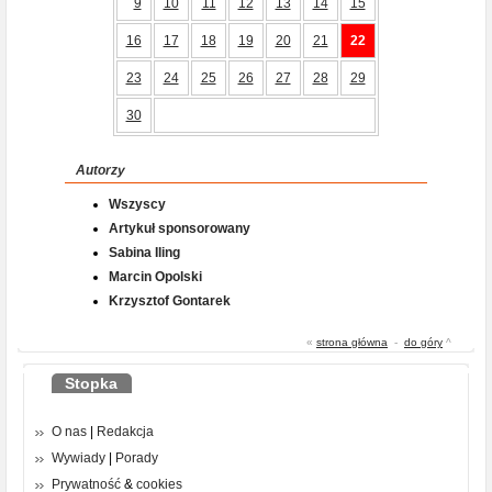
9
10
11
12
13
14
15
16
17
18
19
20
21
22
23
24
25
26
27
28
29
30
Autorzy
Wszyscy
Artykuł sponsorowany
Sabina Iling
Marcin Opolski
Krzysztof Gontarek
«
strona główna
-
do góry
^
Stopka
O nas
|
Redakcja
Wywiady
|
Porady
Prywatność
&
cookies