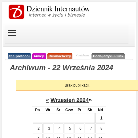
< reklama
the:protocol
Aukcje
Bukmacherzy
Dodaj artykuł / link
Archiwum - 22 Września 2024
Brak publikacji.
«
Wrzesień 2024
»
Po
Wt
Śr
Czw
Pt
Sb
Nd
1
2
3
4
5
6
7
8