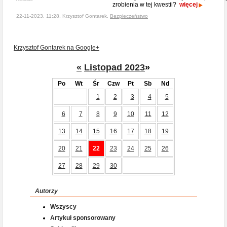
zrobienia w tej kwestii?
więcej
22-11-2023, 11:28, Krzysztof Gontarek,
Bezpieczeństwo
Krzysztof Gontarek na Google+
«
Listopad 2023
»
Po
Wt
Śr
Czw
Pt
Sb
Nd
1
2
3
4
5
6
7
8
9
10
11
12
13
14
15
16
17
18
19
20
21
22
23
24
25
26
27
28
29
30
Autorzy
Wszyscy
Artykuł sponsorowany