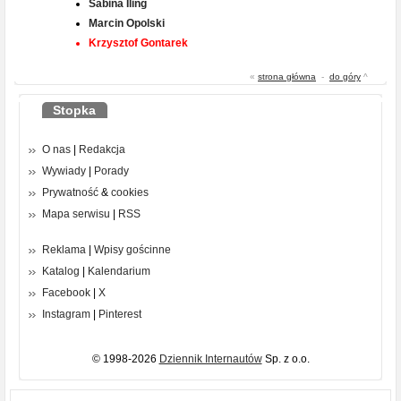
Sabina Iling
Marcin Opolski
Krzysztof Gontarek
«
strona główna
-
do góry
^
Stopka
O nas
|
Redakcja
Wywiady
|
Porady
Prywatność
&
cookies
Mapa serwisu
|
RSS
Reklama
|
Wpisy gościnne
Katalog
|
Kalendarium
Facebook
|
X
Instagram
|
Pinterest
© 1998-2026
Dziennik Internautów
Sp. z o.o.