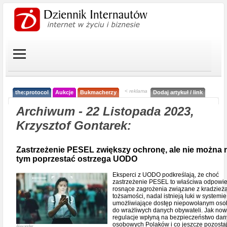
< reklama
the:protocol
Aukcje
Bukmacherzy
Dodaj artykuł / link
Archiwum - 22 Listopada 2023,
Krzysztof Gontarek:
Zastrzeżenie PESEL zwiększy ochronę, ale nie można 
tym poprzestać ostrzega UODO
Eksperci z UODO podkreślają, że choć
zastrzeżenie PESEL to właściwa odpowi
rosnące zagrożenia związane z kradzież
tożsamości, nadal istnieją luki w systemie
umożliwiające dostęp niepowołanym os
do wrażliwych danych obywateli. Jak no
regulacje wpłyną na bezpieczeństwo da
osobowych Polaków i co jeszcze pozosta
Alexander