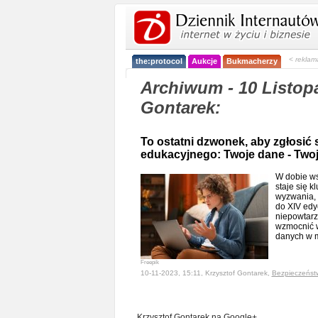
< reklam
the:protocol
Aukcje
Bukmacherzy
Archiwum - 10 Listopa
Gontarek:
To ostatni dzwonek, aby zgłosić
edukacyjnego: Twoje dane - Two
W dobie ws
staje się 
wyzwania,
do XIV edy
niepowtarz
wzmocnić w
danych w m
Freepik
10-11-2023, 15:11, Krzysztof Gontarek,
Bezpieczeńst
Krzysztof Gontarek na Google+