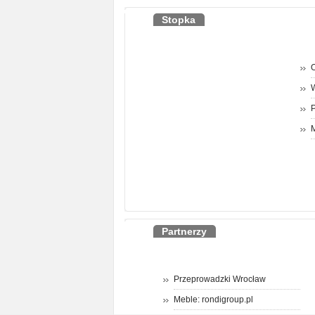
Stopka
O
P
M
Partnerzy
Przeprowadzki Wrocław
Meble: rondigroup.pl