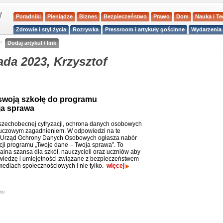
Poradniki
Pieniądze
Biznes
Bezpieczeństwo
Prawo
Dom
Nauka i T
Zdrowie i styl życia
Rozrywka
Pressroom i artykuły gościnne
Wydarzenia 
a
Dodaj artykuł / link
da 2023, Krzysztof
 swoją szkołę do programu
ja sprawa
zechobecnej cyfryzacji, ochrona danych osobowych
kluczowym zagadnieniem. W odpowiedzi na te
 Urząd Ochrony Danych Osobowych ogłasza nabór
cji programu „Twoje dane – Twoja sprawa”. To
alna szansa dla szkół, nauczycieli oraz uczniów aby
iedzę i umiejętności związane z bezpieczeństwem
ediach społecznościowych i nie tylko.
więcej
wo