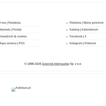
 nas
|
Redakcja
Reklama
|
Wpisy gościnne
Wywiady
|
Porady
Katalog
|
Kalendarium
rywatność
&
cookies
Facebook
|
X
apa serwisu
|
RSS
Instagram
|
Pinterest
© 1998-2026
Dziennik Internautów
Sp. z o.o.