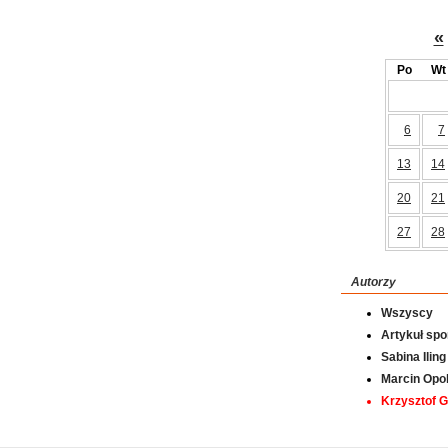
«
Po
Wt
6
7
13
14
20
21
27
28
Autorzy
Wszyscy
Artykuł sp
Sabina Iling
Marcin Opol
Krzysztof 