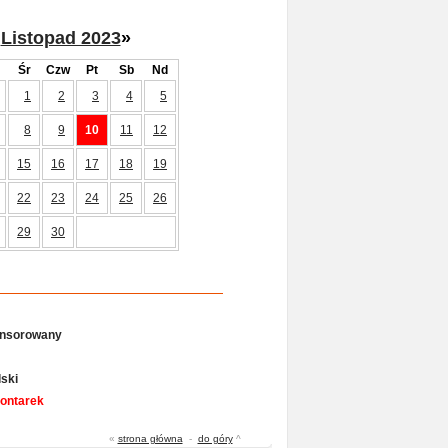
Listopad 2023
»
Śr
Czw
Pt
Sb
Nd
1
2
3
4
5
8
9
10
11
12
15
16
17
18
19
22
23
24
25
26
29
30
onsorowany
ski
Gontarek
«
strona główna
-
do góry
^