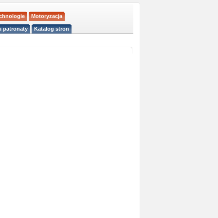
echnologie
Motoryzacja
i patronaty
Katalog stron