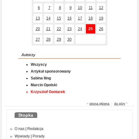
6
7
8
9
10
11
12
13
14
15
16
17
18
19
20
21
22
23
24
25
26
27
28
29
30
Autorzy
Wszyscy
Artykuł sponsorowany
Sabina Iling
Marcin Opolski
Krzysztof Gontarek
«
strona główna
-
do góry
^
Stopka
O nas
|
Redakcja
Wywiady
|
Porady