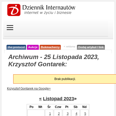
< reklama
the:protocol
Aukcje
Bukmacherzy
Dodaj artykuł / link
Archiwum - 25 Listopada 2023,
Krzysztof Gontarek:
Brak publikacji.
Krzysztof Gontarek na Google+
«
Listopad 2023
»
Po
Wt
Śr
Czw
Pt
Sb
Nd
1
2
3
4
5