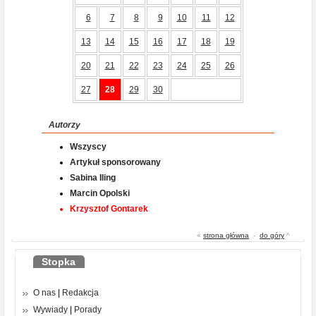
6
7
8
9
10
11
12
13
14
15
16
17
18
19
20
21
22
23
24
25
26
27
28
29
30
Autorzy
Wszyscy
Artykuł sponsorowany
Sabina Iling
Marcin Opolski
Krzysztof Gontarek
«
strona główna
-
do góry
^
Stopka
O nas
|
Redakcja
Wywiady
|
Porady