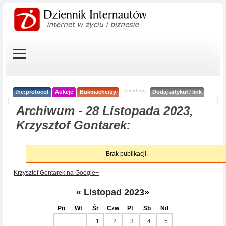
< reklama
the:protocol
Aukcje
Bukmacherzy
Dodaj artykuł / link
Archiwum - 28 Listopada 2023,
Krzysztof Gontarek:
Brak publikacji.
Krzysztof Gontarek na Google+
«
Listopad 2023
»
Po
Wt
Śr
Czw
Pt
Sb
Nd
1
2
3
4
5