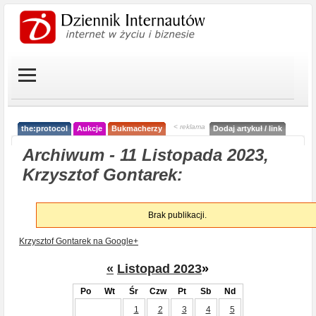
< reklama
the:protocol
Aukcje
Bukmacherzy
Dodaj artykuł / link
Archiwum - 11 Listopada 2023,
Krzysztof Gontarek:
Brak publikacji.
Krzysztof Gontarek na Google+
«
Listopad 2023
»
Po
Wt
Śr
Czw
Pt
Sb
Nd
1
2
3
4
5