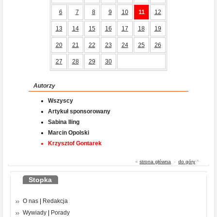
6
7
8
9
10
11
12
13
14
15
16
17
18
19
20
21
22
23
24
25
26
27
28
29
30
Autorzy
Wszyscy
Artykuł sponsorowany
Sabina Iling
Marcin Opolski
Krzysztof Gontarek
«
strona główna
-
do góry
^
Stopka
O nas
|
Redakcja
Wywiady
|
Porady