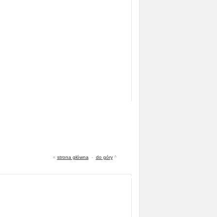
«
strona główna
-
do góry
^