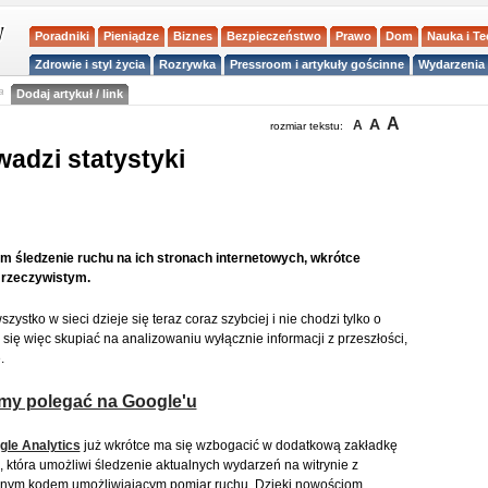
Poradniki
Pieniądze
Biznes
Bezpieczeństwo
Prawo
Dom
Nauka i T
Zdrowie i styl życia
Rozrywka
Pressroom i artykuły gościnne
Wydarzenia 
a
Dodaj artykuł / link
A
A
A
rozmiar tekstu:
adzi statystyki
 śledzenie ruchu na ich stronach internetowych, wkrótce
e rzeczywistym.
wszystko w sieci dzieje się teraz coraz szybciej i nie chodzi tylko o
się więc skupiać na analizowaniu wyłącznie informacji z przeszłości,
.
y polegać na Google'u
gle Analytics
już wkrótce ma się wzbogacić w dodatkową zakładkę
, która umożliwi śledzenie aktualnych wydarzeń na witrynie z
anym kodem umożliwiającym pomiar ruchu. Dzięki nowościom