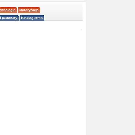
echnologie
Motoryzacja
i patronaty
Katalog stron