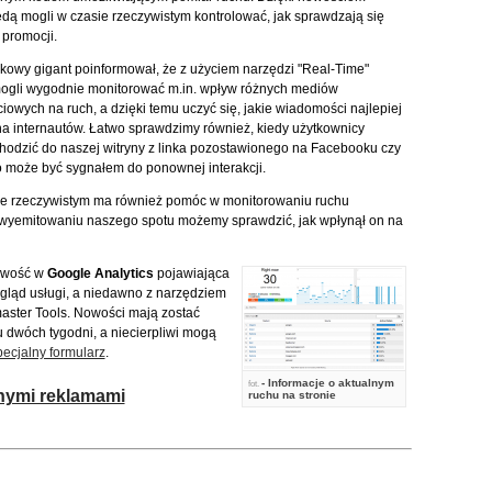
ą mogli w czasie rzeczywistym kontrolować, jak sprawdzają się
 promocji.
owy gigant poinformował, że z użyciem narzędzi "Real-Time"
ogli wygodnie monitorować m.in. wpływ różnych mediów
iowych na ruch, a dzięki temu uczyć się, jakie wiadomości najlepiej
na internautów. Łatwo sprawdzimy również, kiedy użytkownicy
chodzić do naszej witryny z linka pozostawionego na Facebooku czy
co może być sygnałem do ponownej interakcji.
ie rzeczywistym ma również pomóc w monitorowaniu ruchu
o wyemitowaniu naszego spotu możemy sprawdzić, jak wpłynął on na
nowość w
Google Analytics
pojawiająca
ygląd usługi, a niedawno z narzędziem
ster Tools. Nowości mają zostać
dwóch tygodni, a niecierpliwi mogą
pecjalny formularz
.
- Informacje o aktualnym
fot.
tnymi reklamami
ruchu na stronie