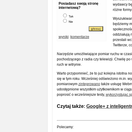
Posiadasz swoją stronę
wydawcy będ
internetową?
różne formy
Tak
Wyszukiwark
Nie
będziemy m
społecznośc
oddziałują 
wyniki
komentarze
przestali w
Twitterze, 
Narzędzie umożliwiające pomiar ruchu w czas
pochodzącego z radia czy telewizji. Chwilę p
ruch w witrynie.
Warto przypomnieć, że to już kolejna istotna 
się w tym roku. Wcześniej odświeżono m.in. w
pomiarowym
zintegrowano
także usługę Webma
udostępnione wszystkim użytkownikom w ciągu 
poprosić o wcześniejsze testy,
wykorzystując s
Czytaj także:
Google+ z inteligen
Polecamy: