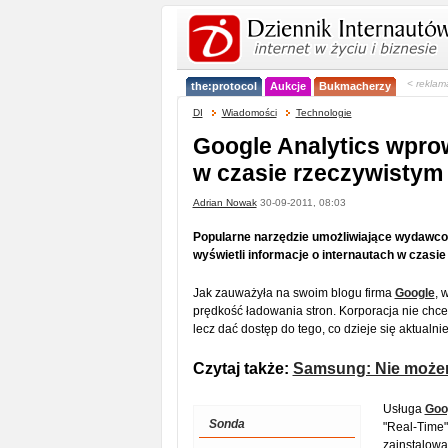
< reklam
the:protocol
Aukcje
Bukmacherzy
DI
Wiadomości
Technologie
Google Analytics wprow
w czasie rzeczywistym
Adrian Nowak
30-09-2011, 08:03
Popularne narzędzie umożliwiające wydawcom
wyświetli informacje o internautach w czasi
Jak zauważyła na swoim blogu firma
Google
, 
prędkość ładowania stron. Korporacja nie chce 
lecz dać dostęp do tego, co dzieje się aktualnie
Czytaj także:
Samsung: Nie możem
Usługa
Goo
Sonda
"Real-Time"
zainstalow