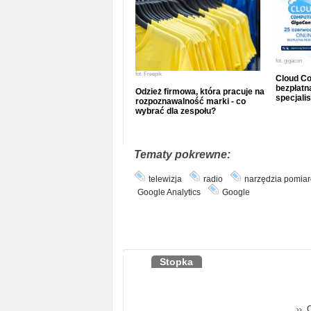
fot.
gigacon
fot.
Freepik
Cloud Co
bezpłatna
Odzież firmowa, która pracuje na
specjalis
rozpoznawalność marki - co
wybrać dla zespołu?
Tematy pokrewne:
telewizja
radio
narzędzia pomia
Google Analytics
Google
Stopka
O