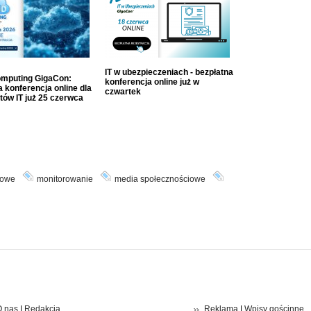
IT w ubezpieczeniach - bezpłatna
mputing GigaCon:
konferencja online już w
 konferencja online dla
czwartek
tów IT już 25 czerwca
rowe
monitorowanie
media społecznościowe
 nas
|
Redakcja
Reklama
|
Wpisy gościnne