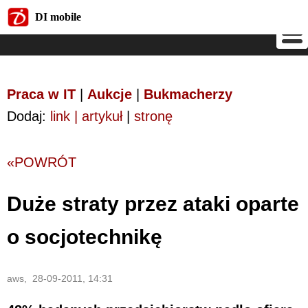
DI mobile
DI mobile
Praca w IT
|
Aukcje
|
Bukmacherzy
Dodaj:
link | artykuł
|
stronę
«POWRÓT
Duże straty przez ataki oparte
o socjotechnikę
aws, 28-09-2011, 14:31