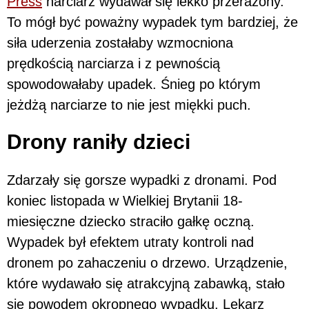
Press
narciarz wydawał się lekko przerażony.
To mógł być poważny wypadek tym bardziej, że
siła uderzenia zostałaby wzmocniona
prędkością narciarza i z pewnością
spowodowałaby upadek. Śnieg po którym
jeżdżą narciarze to nie jest miękki puch.
Drony raniły dzieci
Zdarzały się gorsze wypadki z dronami. Pod
koniec listopada w Wielkiej Brytanii 18-
miesięczne dziecko straciło gałkę oczną.
Wypadek był efektem utraty kontroli nad
dronem po zahaczeniu o drzewo. Urządzenie,
które wydawało się atrakcyjną zabawką, stało
się powodem okropnego wypadku. Lekarz