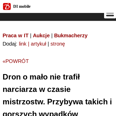
DI mobile
DI mobile
Praca w IT
|
Aukcje
|
Bukmacherzy
Dodaj:
link | artykuł
|
stronę
«POWRÓT
Dron o mało nie trafił
narciarza w czasie
mistrzostw. Przybywa takich i
gorszych wypadków