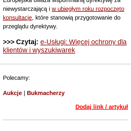
niewystarczającą i
w ubiegłym roku rozpoczęto
konsultacje
, które stanowią przygotowanie do
przeglądu dyrektywy.
>>> Czytaj:
e-Usługi: Więcej ochrony dla
klientów i wyszukiwarek
Polecamy:
Aukcje
|
Bukmacherzy
Dodaj link / artykuł