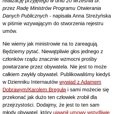
realizację przyjętego w dniu 20 września br.
przez Radę Ministrów Programu Otwierania
Danych Publicznych
- napisała Anna Streżyńska
w piśmie wzywającym do stworzenia rejestru
umów.
Nie wiemy jak ministrowie na to zareagują.
Będziemy pytać. Niewątpliwie głos jednego z
członków rządu znacznie wzmocni prośby
powtarzane przez obywatela. Nie jest to może
całkiem zwykły obywatel. Publikowaliśmy kiedyś
w Dzienniku Internautów
wywiad z Adamem
Dobrawym/Karolem Bregułą
i sami możecie się
przekonać jak dużo ten człowiek zrobił dla
przejrzystości. Dodajmy, że jest to ten sam
młody obywatel, który
ujawnił umowy wstydliwie