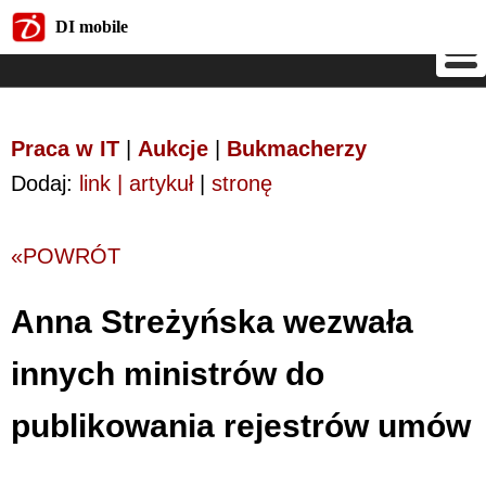
DI mobile
DI mobile
Praca w IT
|
Aukcje
|
Bukmacherzy
Dodaj:
link | artykuł
|
stronę
«POWRÓT
Anna Streżyńska wezwała
innych ministrów do
publikowania rejestrów umów