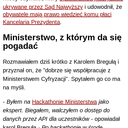
ukrywane przez Sąd Najwyższy
i udowodnił, że
obywatele mają prawo wiedzieć komu płaci
Kancelaria Prezydenta
.
Ministerstwo, z którym da się
pogadać
Rozmawiałem dziś krótko z Karolem Bregułą i
przyznał on, że "dobrze się współpracuje z
Ministerstwem Cyfryzacji". Spytałem go co ma
na myśli.
-
Byłem na
Hackathonie Ministerstwa
jako
ekspert. Biegałem, walczyłem o dostęp do
danych przez API dla uczestników -
opowiadał
karol Breguła
- Po hackathonie w środę