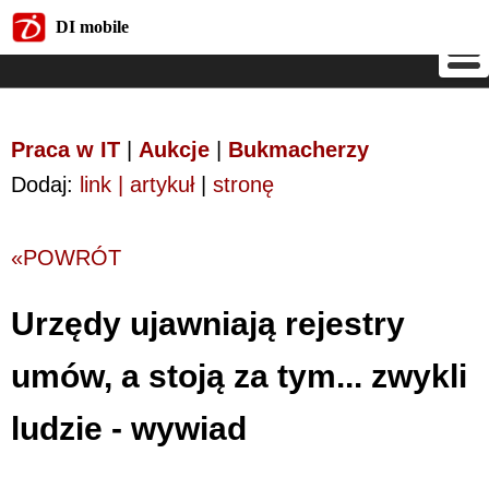
DI mobile
DI mobile
Praca w IT
|
Aukcje
|
Bukmacherzy
Dodaj:
link | artykuł
|
stronę
«POWRÓT
Urzędy ujawniają rejestry
umów, a stoją za tym... zwykli
ludzie - wywiad