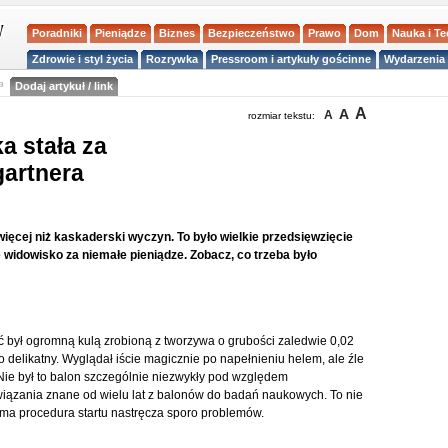
Poradniki
Pieniądze
Biznes
Bezpieczeństwo
Prawo
Dom
Nauka i T
Zdrowie i styl życia
Rozrywka
Pressroom i artykuły gościnne
Wydarzenia 
a
Dodaj artykuł / link
A
A
A
rozmiar tekstu:
a stała za
artnera
ęcej niż kaskaderski wyczyn. To było wielkie przedsięwzięcie
e widowisko za niemałe pieniądze. Zobacz, co trzeba było
był ogromną kulą zrobioną z tworzywa o grubości zaledwie 0,02
elikatny. Wyglądał iście magicznie po napełnieniu helem, ale źle
. Nie był to balon szczególnie niezwykły pod względem
wiązania znane od wielu lat z balonów do badań naukowych. To nie
Sama procedura startu nastręcza sporo problemów.