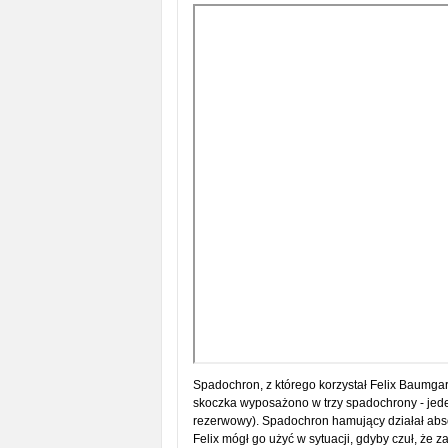
Spadochron, z którego korzystał Felix Baumgar
skoczka wyposażono w trzy spadochrony - jede
rezerwowy). Spadochron hamujący działał abso
Felix mógł go użyć w sytuacji, gdyby czuł, że z