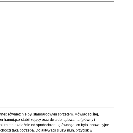
tner, również nie był standardowym sprzętem. Mówiąc ściślej,
n hamująco-stabilizujący oraz dwa do lądowania (główny i
lutnie niezależnie od spadochronu głównego, co było innowacyjne.
achodzi taka potrzeba. Do aktywacji służył m.in. przycisk w