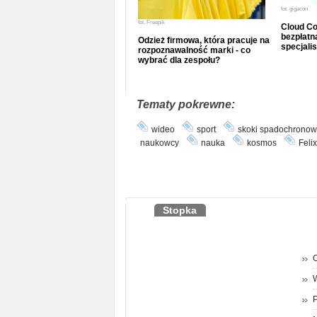
fot.
gigacon
fot.
Freepik
Cloud Co
bezpłatna
Odzież firmowa, która pracuje na
specjalis
rozpoznawalność marki - co
wybrać dla zespołu?
Tematy pokrewne:
wideo
sport
skoki spadochrono
naukowcy
nauka
kosmos
Feli
Stopka
O
P