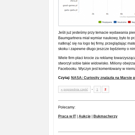
Jeśli już jesteśmy przy temacie wydawania pie
Baumgartnera miał wymiar naukowy, było to pr
natknąć się na logo tej firmy, przeglądając m
skoku i zapewne długo jeszcze będziemy o nim
Wiele firm płaci krocie za reklamę towarzysz
stworzył sobie takie widowisko. Miliony obejrzał
Facebooku. Wyczyn jest komentowany w niema
Czytaj:
NASA: Curiosity znalazła na Marsie pl
-
«
poprzednia część
1
2
Polecamy:
Praca w IT
|
Aukcje
|
Bukmacherzy