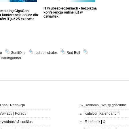
IT w ubezpieczeniach - bezpłatna
mputing GigaCon:
konferencja online już w
 konferencja online dla
czwartek
tów IT już 25 czerwca
we
SentiOne
red bull stratos
Red Bull
x Baumgartner
 nas
|
Redakcja
Reklama
|
Wpisy gościnne
Wywiady
|
Porady
Katalog
|
Kalendarium
rywatność
&
cookies
Facebook
|
X