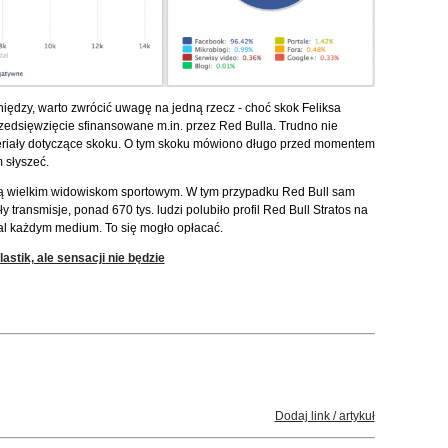
niędzy, warto zwrócić uwagę na jedną rzecz - choć skok Feliksa
zedsięwzięcie sfinansowane m.in. przez Red Bulla. Trudno nie
ateriały dotyczące skoku. O tym skoku mówiono długo przed momentem
 słyszeć.
ącą wielkim widowiskom sportowym. W tym przypadku Red Bull sam
y transmisje, ponad 670 tys. ludzi polubiło profil Red Bull Stratos na
l każdym medium. To się mogło opłacać.
astik, ale sensacji nie będzie
Dodaj link / artykuł