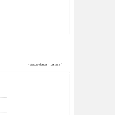
«
strona główna
-
do góry
^