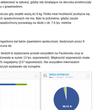
aktywować w sytuacji, gdyby siły działające na skoczka przekroczyły
y z grawimetrem.
dczas gdy zwykłe ważą do 9 kg. Feliks miał możliwość pozbycia się
 spadochronach nie ma. Było to potrzebne, gdyby zaszła
padochrony pozwalają na skoki z ok. 7,6 tys. metrów.
mgartnera był także zjawiskiem społecznym, śledzonym przez 9
iczne itd.
ci śledzili to wydarzanie przede wszystkim na Facebooku oraz w
izowała w sumie 13 tys. wypowiedzi). Większość wypowiedzi miała
 1% negatywny (237 wypowiedzi). Nie wszystkim internautom
wyczyn wydawało się rozsądne.