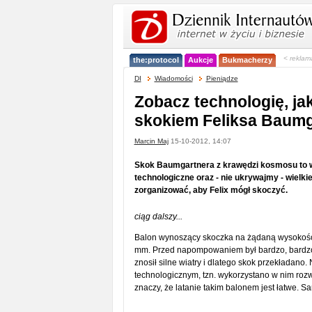
< reklam
the:protocol
Aukcje
Bukmacherzy
DI
Wiadomości
Pieniądze
Zobacz technologię, jak
skokiem Feliksa Baumg
Marcin Maj
15-10-2012, 14:07
Skok Baumgartnera z krawędzi kosmosu to wi
technologiczne oraz - nie ukrywajmy - wielki
zorganizować, aby Felix mógł skoczyć.
ciąg dalszy...
Balon wynoszący skoczka na żądaną wysokość 
mm. Przed napompowaniem był bardzo, bardzo d
znosił silne wiatry i dlatego skok przekładano
technologicznym, tzn. wykorzystano w nim roz
znaczy, że latanie takim balonem jest łatwe. 