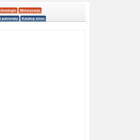
echnologie
Motoryzacja
i patronaty
Katalog stron