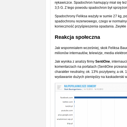
rękawiczce. Spadochron hamujący miał się też 
3,5 G. Z tego powodu spadochron był sprzężon
Spadochrony Feliksa ważyły w sumie 27 kg, po
spadochronu rezerwowego, czego w normalnych
konieczność przyśpieszenia opadania. Zwykłe s
Reakcja społeczna
Jak wspomniałem wcześniej, skok Feliksa Bau
milionów internautów, telewizje, media elektron
Jak wynika z analizy firmy
SentiOne
, internau
komentarzach na portalach (SentiOne przeanal
charakter neutralny, ok. 13% pozytywny, a ok.
wydawanie dużych pieniędzy na kaskaderski 