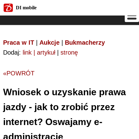
DI mobile
DI mobile
Praca w IT
|
Aukcje
|
Bukmacherzy
Dodaj:
link | artykuł
|
stronę
«POWRÓT
Wniosek o uzyskanie prawa
jazdy - jak to zrobić przez
internet? Oswajamy e-
administrację