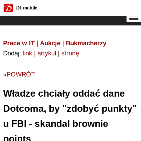
DI mobile
DI mobile
Praca w IT
|
Aukcje
|
Bukmacherzy
Dodaj:
link | artykuł
|
stronę
«POWRÓT
Władze chciały oddać dane
Dotcoma, by "zdobyć punkty"
u FBI - skandal brownie
points