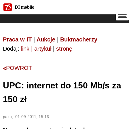
DI mobile
DI mobile
Praca w IT
|
Aukcje
|
Bukmacherzy
Dodaj:
link | artykuł
|
stronę
«POWRÓT
UPC: internet do 150 Mb/s za
150 zł
paku, 01-09-2011, 15:16