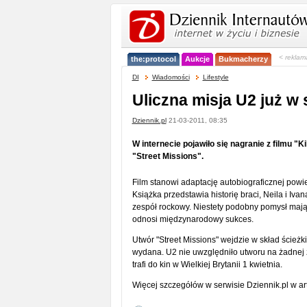
< reklam
the:protocol
Aukcje
Bukmacherzy
DI
Wiadomości
Lifestyle
Uliczna misja U2 już w 
Dziennik.pl
21-03-2011, 08:35
W internecie pojawiło się nagranie z filmu 
"Street Missions".
Film stanowi adaptację autobiograficznej powi
Książka przedstawia historię braci, Neila i Iva
zespół rockowy. Niestety podobny pomysł mają
odnosi międzynarodowy sukces.
Utwór "Street Missions" wejdzie w skład ścieżk
wydana. U2 nie uwzględniło utworu na żadnej 
trafi do kin w Wielkiej Brytanii 1 kwietnia.
Więcej szczegółów w serwisie Dziennik.pl w art