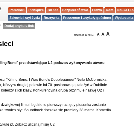
Poradniki
Pieniądze
Biznes
Bezpieczeństwo
Prawo
Dom
Nauka i T
Zdrowie i styl życia
Rozrywka
Pressroom i artykuły gościnne
Wydarzenia 
a
Dodaj artykuł / link
A
A
A
rozmiar tekstu:
sieci
"Killing Bono" przedstawiające U2 podczas wykonywania utworu
eści "Killing Bono: I Was Bono's Dopplegänger" Neila McCormicka.
na, którzy w drugiej połowie lat 70. postanawiają założyć w Dublinie
 koledzy z ich klasy. Konkurencyjna grupa przyjmuje nazwę U2 i
i dźwiękowej filmu i będzie to pierwszy raz, gdy piosenka zostanie
ze swoich płyt. Soundtrack doczeka się premiery 28 marca. Komedia
ykule pt.
Zobacz uliczną misję U2