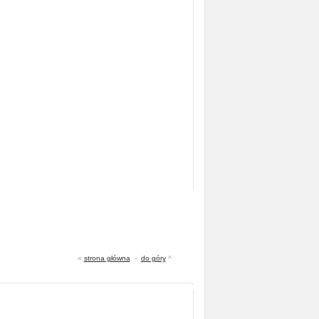
«
strona główna
-
do góry
^