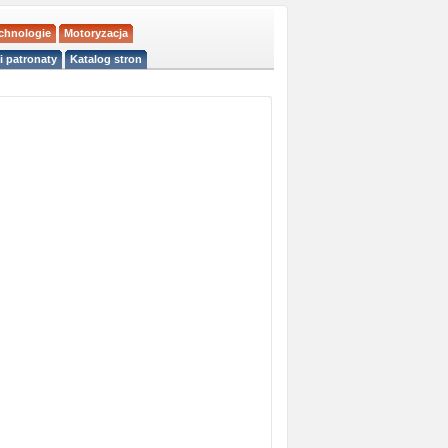
echnologie
Motoryzacja
i patronaty
Katalog stron