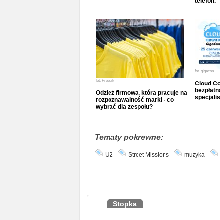
telefon.
fot.
gigacon
fot.
Freepik
Cloud Co
bezpłatna
Odzież firmowa, która pracuje na
specjalis
rozpoznawalność marki - co
wybrać dla zespołu?
Tematy pokrewne:
U2
Street Missions
muzyka
Stopka