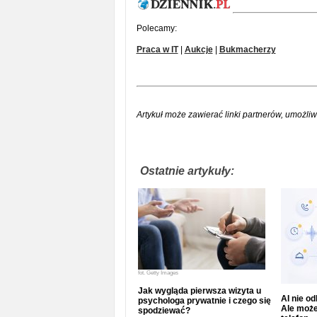
Polecamy:
Praca w IT
|
Aukcje
|
Bukmacherzy
Artykuł może zawierać linki partnerów, umożliw
Ostatnie artykuły:
fot.
Getty Images
Jak wygląda pierwsza wizyta u
AI nie o
psychologa prywatnie i czego się
Ale może
spodziewać?