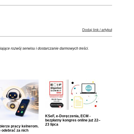
Dodaj link / artykuł
iające rozwój serwisu i dostarczanie darmowych treści.
KSeF, e-Doręczenia, ECM -
bezpłatny kongres online już 22–
23 lipca
dbierze pracy kelnerom.
 odebrać za nich