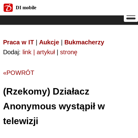
DI mobile
DI mobile
Praca w IT
|
Aukcje
|
Bukmacherzy
Dodaj:
link | artykuł
|
stronę
«POWRÓT
(Rzekomy) Działacz
Anonymous wystąpił w
telewizji