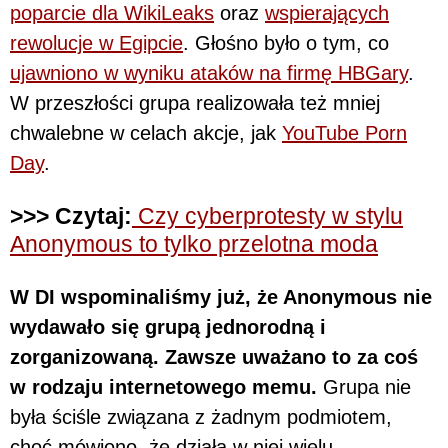
poparcie dla WikiLeaks
oraz
wspierających
rewolucje w Egipcie
. Głośno było o tym, co
ujawniono w wyniku ataków na firmę HBGary
.
W przeszłości grupa realizowała też mniej
chwalebne w celach akcje, jak
YouTube Porn
Day
.
>>> Czytaj:
Czy cyberprotesty w stylu
Anonymous to tylko przelotna moda
W DI wspominaliśmy już, że Anonymous nie
wydawało się grupą jednorodną i
zorganizowaną. Zawsze uważano to za coś
w rodzaju internetowego memu.
Grupa nie
była ściśle związana z żadnym podmiotem,
choć mówiono, że działa w niej wielu