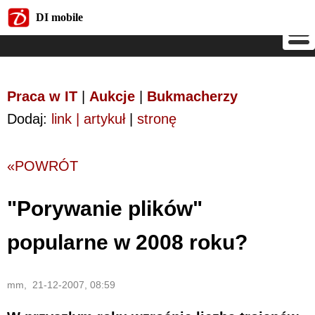
DI mobile
DI mobile
Praca w IT
|
Aukcje
|
Bukmacherzy
Dodaj:
link | artykuł
|
stronę
«POWRÓT
"Porywanie plików"
popularne w 2008 roku?
mm, 21-12-2007, 08:59