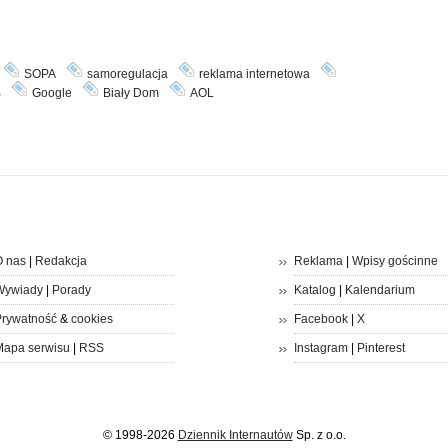
SOPA
samoregulacja
reklama internetowa
B
Google
Biały Dom
AOL
 nas
|
Redakcja
Reklama
|
Wpisy gościnne
Wywiady
|
Porady
Katalog
|
Kalendarium
rywatność
&
cookies
Facebook
|
X
apa serwisu
|
RSS
Instagram
|
Pinterest
© 1998-2026
Dziennik Internautów
Sp. z o.o.