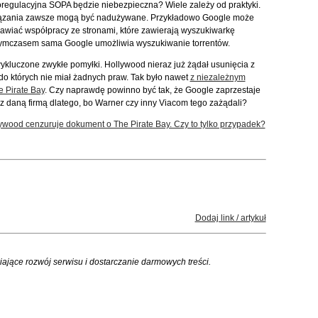
regulacyjna SOPA będzie niebezpieczna? Wiele zależy od praktyki.
iązania zawsze mogą być nadużywane. Przykładowo Google może
wiać współpracy ze stronami, które zawierają wyszukiwarkę
Tymczasem sama Google umożliwia wyszukiwanie torrentów.
wykluczone zwykłe pomyłki. Hollywood nieraz już żądał usunięcia z
, do których nie miał żadnych praw. Tak było nawet
z niezależnym
e Pirate Bay
. Czy naprawdę powinno być tak, że Google zaprzestaje
z daną firmą dlatego, bo Warner czy inny Viacom tego zażądali?
ywood cenzuruje dokument o The Pirate Bay. Czy to tylko przypadek?
Dodaj link / artykuł
iające rozwój serwisu i dostarczanie darmowych treści.