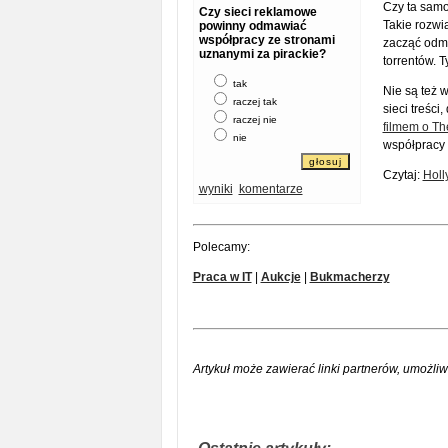
Czy ta samo
Czy sieci reklamowe
Takie rozw
powinny odmawiać
współpracy ze stronami
zacząć odma
uznanymi za pirackie?
torrentów. 
tak
Nie są też 
raczej tak
sieci treści
raczej nie
filmem o Th
nie
współpracy 
Czytaj:
Holl
wyniki
komentarze
Polecamy:
Praca w IT
|
Aukcje
|
Bukmacherzy
Artykuł może zawierać linki partnerów, umożliw