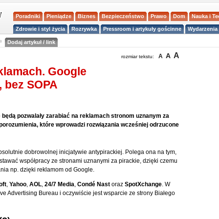
Poradniki
Pieniądze
Biznes
Bezpieczeństwo
Prawo
Dom
Nauka i T
Zdrowie i styl życia
Rozrywka
Pressroom i artykuły gościnne
Wydarzenia 
a
Dodaj artykuł / link
A
A
A
rozmiar tekstu:
eklamach. Google
ą, bez SOPA
nie będą pozwalały zarabiać na reklamach stronom uznanym za
porozumienia, które wprowadzi rozwiązania wcześniej odrzucone
solutnie dobrowolnej inicjatywie antypirackiej. Polega ona na tym,
stawać współpracy ze stronami uznanymi za pirackie, dzięki czemu
ania np. dzięki reklamom od Google.
oft
,
Yahoo
,
AOL
,
24/7 Media
,
Condé Nast
oraz
SpotXchange
. W
tive Advertising Bureau i oczywiście jest wsparcie ze strony Białego