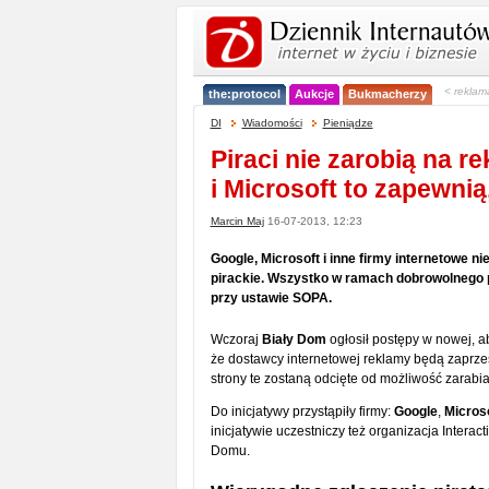
< reklam
the:protocol
Aukcje
Bukmacherzy
DI
Wiadomości
Pieniądze
Piraci nie zarobią na r
i Microsoft to zapewni
Marcin Maj
16-07-2013, 12:23
Google, Microsoft i inne firmy internetowe 
pirackie. Wszystko w ramach dobrowolnego 
przy ustawie SOPA.
Wczoraj
Biały Dom
ogłosił postępy w nowej, ab
że dostawcy internetowej reklamy będą zaprze
strony te zostaną odcięte od możliwość zarabi
Do inicjatywy przystąpiły firmy:
Google
,
Micros
inicjatywie uczestniczy też organizacja Interac
Domu.