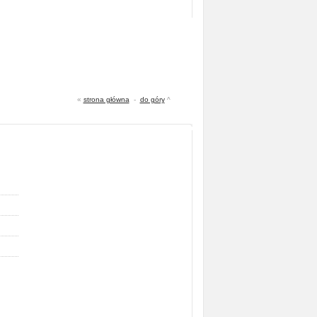
«
strona główna
-
do góry
^