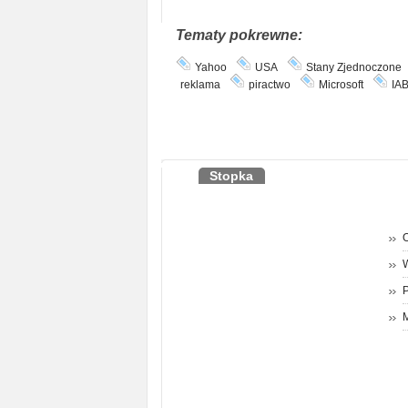
Tematy pokrewne:
Yahoo
USA
Stany Zjednoczone
reklama
piractwo
Microsoft
IA
Stopka
O
P
M