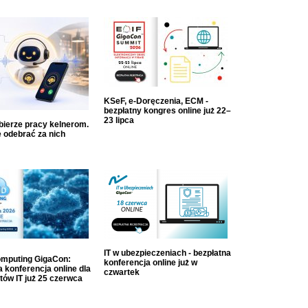
KSeF, e-Doręczenia, ECM -
bezpłatny kongres online już 22–
23 lipca
dbierze pracy kelnerom.
 odebrać za nich
IT w ubezpieczeniach - bezpłatna
mputing GigaCon:
konferencja online już w
 konferencja online dla
czwartek
tów IT już 25 czerwca