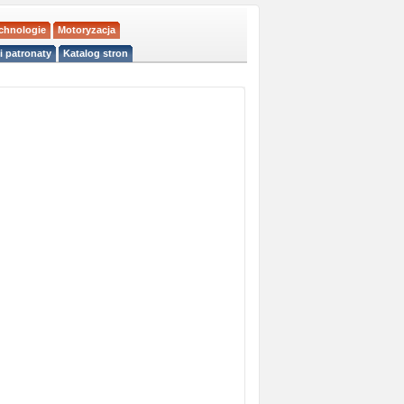
echnologie
Motoryzacja
i patronaty
Katalog stron