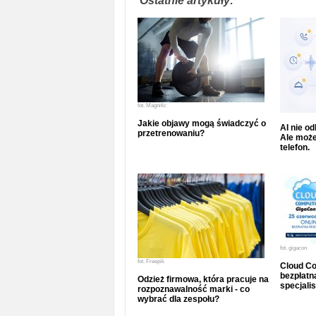
Ostatnie artykuły:
fot.
Magnific
Jakie objawy mogą świadczyć o
AI nie o
przetrenowaniu?
Ale może
telefon.
fot.
gigacon
fot.
Freepik
Cloud Co
bezpłatna
Odzież firmowa, która pracuje na
specjalis
rozpoznawalność marki - co
wybrać dla zespołu?