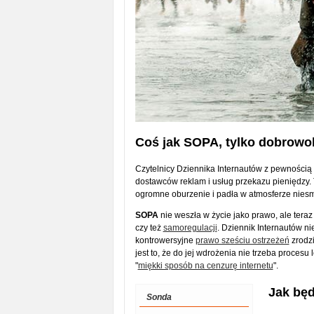
Coś jak SOPA, tylko dobrowo
Czytelnicy Dziennika Internautów z pewnością 
dostawców reklam i usług przekazu pieniędzy. 
ogromne oburzenie i padła w atmosferze nies
SOPA
nie weszła w życie jako prawo, ale ter
czy też
samoregulacji
. Dziennik Internautów n
kontrowersyjne
prawo sześciu ostrzeżeń
zrodzi
jest to, że do jej wdrożenia nie trzeba procesu
"
miękki sposób na cenzurę internetu
".
Jak będ
Sonda