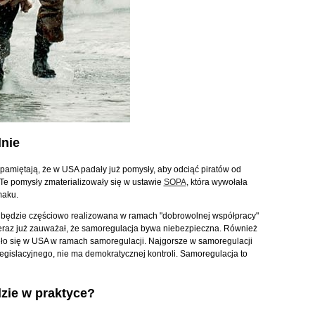
lnie
pamiętają, że w USA padały już pomysły, aby odciąć piratów od
Te pomysły zmaterializowały się w ustawie
SOPA
, która wywołała
maku.
az będzie częściowo realizowana w ramach "dobrowolnej współpracy"
ieraz już zauważał, że samoregulacja bywa niebezpieczna. Również
ło się w USA w ramach samoregulacji. Najgorsze w samoregulacji
 legislacyjnego, nie ma demokratycznej kontroli. Samoregulacja to
zie w praktyce?