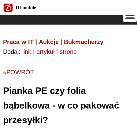
DI mobile
DI mobile
Praca w IT
|
Aukcje
|
Bukmacherzy
Dodaj:
link | artykuł
|
stronę
«POWRÓT
Pianka PE czy folia
bąbelkowa - w co pakować
przesyłki?