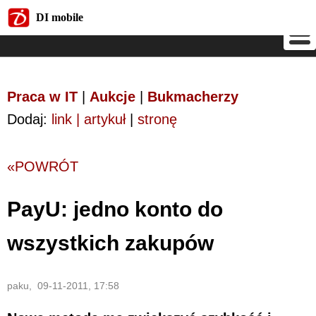
DI mobile
DI mobile
Praca w IT
|
Aukcje
|
Bukmacherzy
Dodaj:
link | artykuł
|
stronę
«POWRÓT
PayU: jedno konto do
wszystkich zakupów
paku, 09-11-2011, 17:58