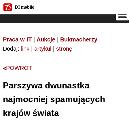
DI mobile
DI mobile
Praca w IT
|
Aukcje
|
Bukmacherzy
Dodaj:
link | artykuł
|
stronę
«POWRÓT
Parszywa dwunastka
najmocniej spamujących
krajów świata