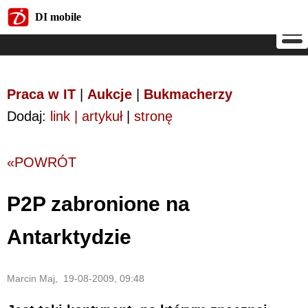
DI mobile
DI mobile
Praca w IT
|
Aukcje
|
Bukmacherzy
Dodaj:
link | artykuł
|
stronę
«POWRÓT
P2P zabronione na
Antarktydzie
Marcin Maj, 19-08-2009, 09:48