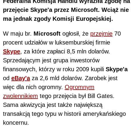
Federalna Komisja Handlu wyraziła zgodę na
przejęcie Skype'a przez Microsoft. Wciąż nie
ma jednak zgody Komisji Europejskiej.
W maju br.
Microsoft
ogłosił, że
przejmie
70
procent udziałów w luksemburskiej firmie
Skype
, za które zapłaci 8,5 mln dolarów.
Sprzedającym jest grupa inwestorów
finansowych, którzy w roku 2009 kupili
Skype'a
od
eBay'a
za 2,6 mld dolarów. Zarobek jest
więc dla nich ogromny.
Ogromnym
zwolennikiem
tego przejęcia był Bill Gates.
Sama akwizycja jest także największą
transakcją tego typu w historii amerykańskiego
koncernu.