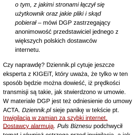
o tym, z jakimi stronami łączył się
użytkownik oraz jakie pliki i skąd
pobierał –
mówi DGP zastrzegający
anonimowość przedstawiciel jednego z
większych polskich dostawców
internetu.
Czy naprawdę? Dziennik.pl cytuje jeszcze
eksperta z KIGEiT, który uważa, że tylko w ten
sposób będzie można dowieść, iż prędkości
transmisji są takie, jak stwierdzono w umowie.
W materiale DGP jest też odniesienie do umowy
ACTA.
Dziennik.pl
sieje panikę w tekście pt.
Inwigilacja w zamian za szybki internet.
Dostawcy alarmują
.
Puls Biznesu
podchwycił
temat i również ostrzega przed inwigilacją, a jak