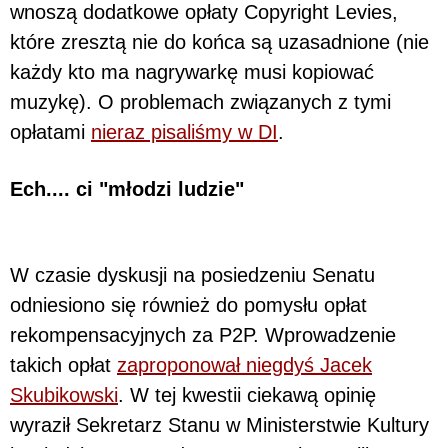
wnoszą dodatkowe opłaty Copyright Levies,
które zresztą nie do końca są uzasadnione (nie
każdy kto ma nagrywarkę musi kopiować
muzykę). O problemach związanych z tymi
opłatami
nieraz pisaliśmy w DI
.
Ech.... ci "młodzi ludzie"
W czasie dyskusji na posiedzeniu Senatu
odniesiono się również do pomysłu opłat
rekompensacyjnych za P2P. Wprowadzenie
takich opłat
zaproponował niegdyś Jacek
Skubikowski
. W tej kwestii ciekawą opinię
wyraził Sekretarz Stanu w Ministerstwie Kultury