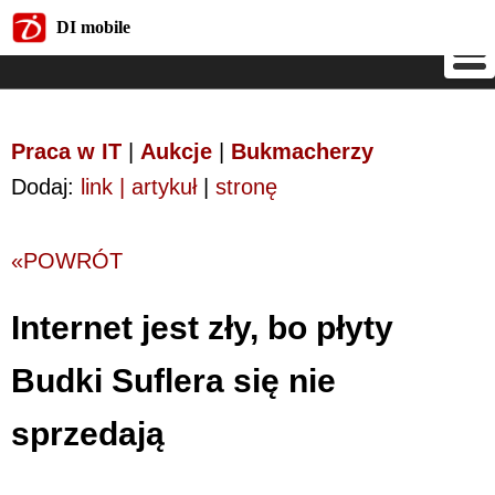
DI mobile
DI mobile
Praca w IT
|
Aukcje
|
Bukmacherzy
Dodaj:
link | artykuł
|
stronę
«POWRÓT
Internet jest zły, bo płyty
Budki Suflera się nie
sprzedają