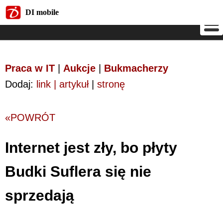
DI mobile
DI mobile
Praca w IT
|
Aukcje
|
Bukmacherzy
Dodaj:
link | artykuł
|
stronę
«POWRÓT
Internet jest zły, bo płyty
Budki Suflera się nie
sprzedają