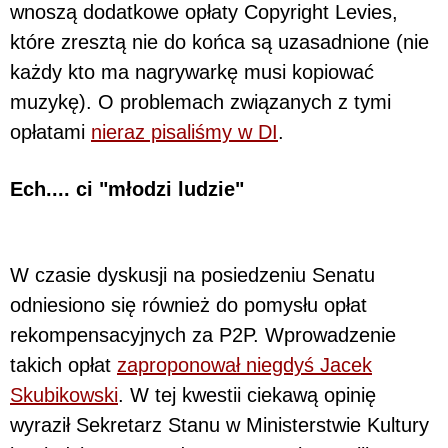
wnoszą dodatkowe opłaty Copyright Levies,
które zresztą nie do końca są uzasadnione (nie
każdy kto ma nagrywarkę musi kopiować
muzykę). O problemach związanych z tymi
opłatami
nieraz pisaliśmy w DI
.
Ech.... ci "młodzi ludzie"
W czasie dyskusji na posiedzeniu Senatu
odniesiono się również do pomysłu opłat
rekompensacyjnych za P2P. Wprowadzenie
takich opłat
zaproponował niegdyś Jacek
Skubikowski
. W tej kwestii ciekawą opinię
wyraził Sekretarz Stanu w Ministerstwie Kultury